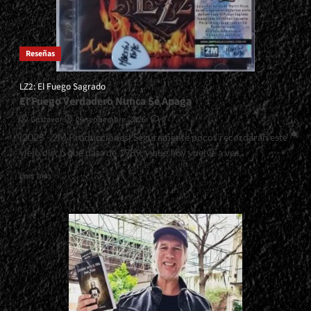
Reseñas
LZ2: El Fuego Sagrado
El Fuego Verdadero Nunca Se Apaga
Gustavo
29 septiembre, 2025
0
(2025 - 2M Producciones) Seguramente pocos recordarán este
viejo disco que data de 1989, y que hoy vuelve a ver...
Read
Leer más
more
about
<small>LZ2:
El
Fuego
Sagrado<span>
|
</span>
</small>
<div>El