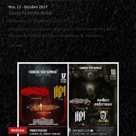
Nro. 13 - Octubre 2017
Santa Fe White Metal
Gustavo
5 septiembre, 2025
0
Fue una de las mejores cosas que se hicieron dentro de la
movida del White Metal en Argentina. Si, estamos...
Read
Leer más
more
about
<small>Nro.
13
-
Octubre
2017<span>
|
</span>
</small>
<div>Santa
Fe
White
Metal</div>
Noticias