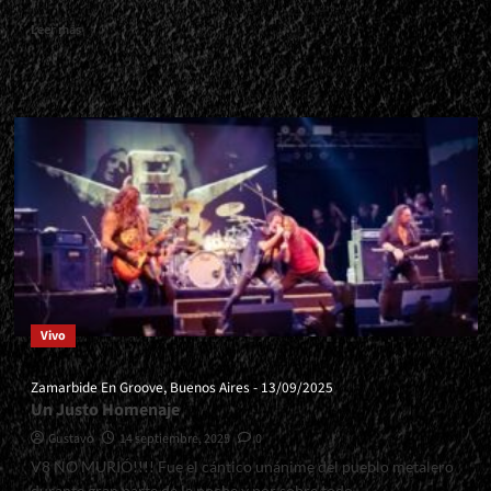
Read
Leer más
more
about
<small>Nro.
2
-
Septiembre
1996<span>
|
</span>
</small>
<div>De
Delfines
y
Dragones</div>
Vivo
Zamarbide En Groove, Buenos Aires - 13/09/2025
Un Justo Homenaje
Gustavo
14 septiembre, 2025
0
V8 NO MURIÓ!!!! Fue el cántico unánime del pueblo metalero
durante gran parte de la noche y por sobre todo,...