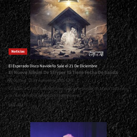
<span>
|
</span>
</small>
<div>Esos
Raros
Peinados
Antiguos…
Noticias
</div>
El Esperado Disco Navideño Sale el 21 De Diciembre
El Nuevo Álbum De Stryper Ya Tiene Fecha De Salida
Gustavo
23 septiembre, 2025
0
Gracias a Cristo y al Altísimo que no le pusieron la portada con
la cual se había anunciado este nuevo...
Read
Leer más
more
about
<small>El
Esperado
Disco