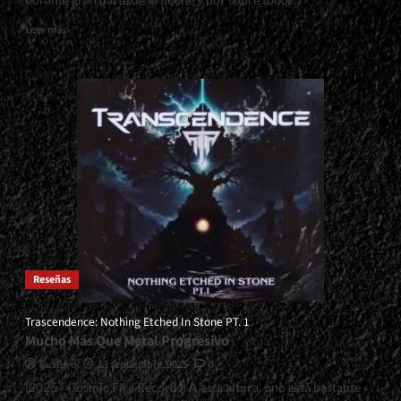
Read
Leer más
more
about
<small>Zamarbide
En
Groove,
Buenos
Aires
-
13/09/2025<span>
|
</span>
</small>
<div>Un
Justo
Reseñas
Homenaje</div>
Trascendence: Nothing Etched In Stone PT. 1
Mucho Más Que Metal Progresivo
Gustavo
13 septiembre, 2025
0
(2025 - Cosmic Fire Records) A esta altura, uno está bastante