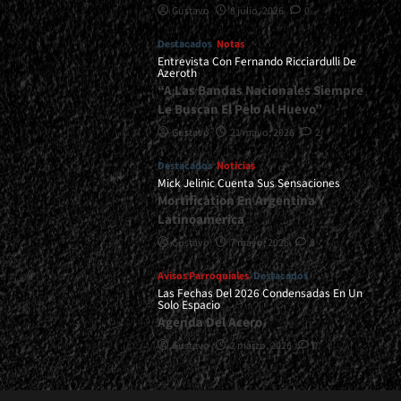
Gustavo
8 julio, 2026
0
Destacados
Notas
Entrevista Con Fernando Ricciardulli De
Azeroth
“A Las Bandas Nacionales Siempre
Le Buscan El Pelo Al Huevo”
Gustavo
21 mayo, 2026
2
Destacados
Noticias
Mick Jelinic Cuenta Sus Sensaciones
Mortification En Argentina Y
Latinoamérica
Gustavo
7 mayo, 2026
0
Avisos Parroquiales
Destacados
Las Fechas Del 2026 Condensadas En Un
Solo Espacio
Agenda Del Acero
Gustavo
2 marzo, 2026
0