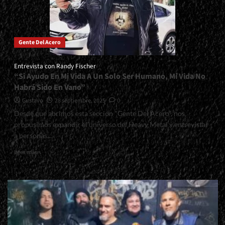
Fuego
Verdadero
Nunca
Se
Gente Del Acero
Apaga</div>
Entrevista con Randy Fischer
“Si Ayudo En Mi Vida A Un Solo Ser Humano, Mi Vida No
Habrá Sido En Vano”
Gustavo
28 septiembre, 2025
0
Desde que abrimos esta sección "Gente Del Acero", nos
propusimos expandir el universo del Heavy Metal y entrevistar
a personas...
Read
Leer más
more
about
<small>Entrevista
con
Randy
Fischer<span>
|