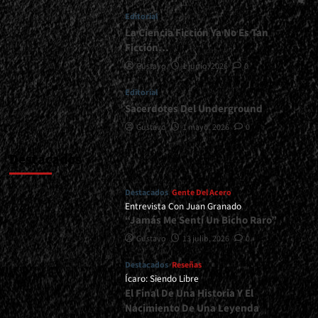
Regresa
Editorial
a
La Ciencia Ficción Ya No Es Tan
Argentina!!!
Ficción…
</div>
Gustavo
1 junio, 2026
0
Editorial
Sacerdotes Del Underground
Gustavo
1 mayo, 2026
0
Destacados
Destacados
Gente Del Acero
Entrevista Con Juan Granado
“Jamás Me Sentí Un Bicho Raro”
Gustavo
13 julio, 2026
0
Destacados
Reseñas
Ícaro: Siendo Libre
El Final De Una Historia Y El
Nacimiento De Una Leyenda