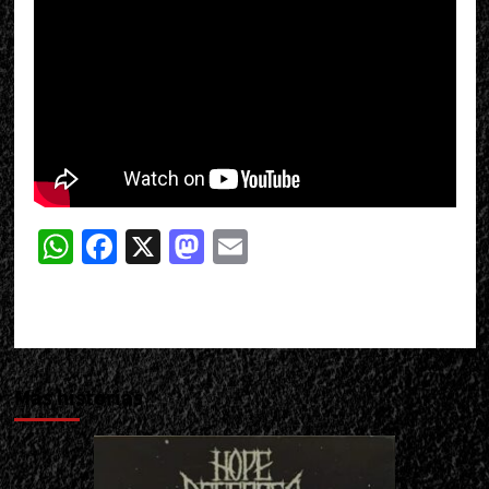
WhatsApp
Facebook
X
Mastodon
Email
Más historias