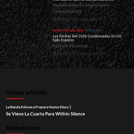
Mortification En Argentina Y
Latinoamérica
Gustavo
7 mayo, 2026
0
Avisos Parroquiales
Destacados
Las Fechas Del 2026 Condensadas En Un
Solo Espacio
Agenda Del Acero
Gustavo
2 marzo, 2026
0
Último artículo
|
La Banda Eslovaca Prepara Nuevo Disco
Se Viene La Cuarta Para Within Silence
Atribuciones