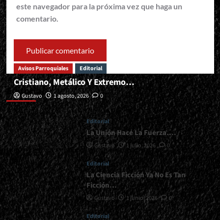
este navegador para la próxima vez que haga un
comentario.
Avisos Parroquiales
Editorial
Cristiano, Metálico Y Extremo…
Editorial
Gustavo
1 agosto, 2026
0
Editorial
La Unión Hace La Fuerza….
Gustavo
1 julio, 2026
0
Editorial
La Ciencia Ficción Ya No Es Tan
Ficción…
Gustavo
1 junio, 2026
0
Editorial