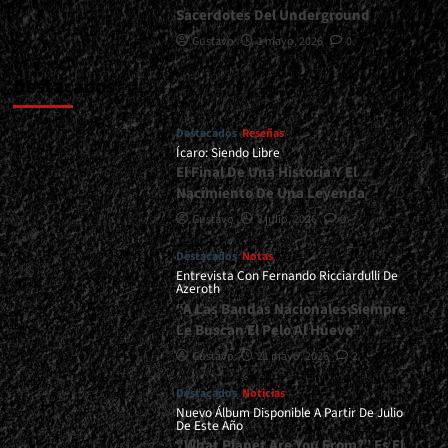
Sacerdotes Del Underground
Gustavo
1 mayo, 2026
0
Destacados
Destacados
Reseñas
Ícaro: Siendo Libre
El Final De Una Historia Y El
Nacimiento De Una Leyenda
Gustavo
8 julio, 2026
0
Destacados
Notas
Entrevista Con Fernando Ricciardulli De
Azeroth
“A Las Bandas Nacionales Siempre
Le Buscan El Pelo Al Huevo”
Gustavo
21 mayo, 2026
2
Destacados
Noticias
Nuevo Álbum Disponible A Partir De Julio
De Este Año
“What Planet Are You From?” Es El