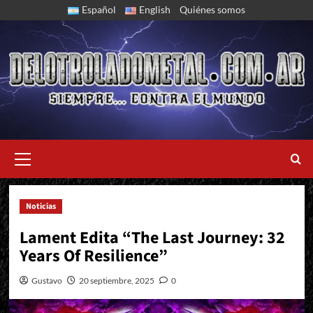
Skip
Español
English
Quiénes somos
to
content
Primary
Menu
Noticias
Nuevo Álbum Recopilatorio Para Los Guerreros Mexicanos
Lament Edita “The Last Journey: 32
Years Of Resilience”
Gustavo
20 septiembre, 2025
0