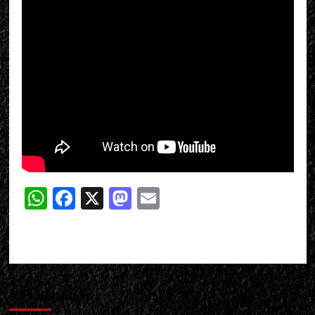
WhatsApp
Facebook
X
Mastodon
Email
Más historias