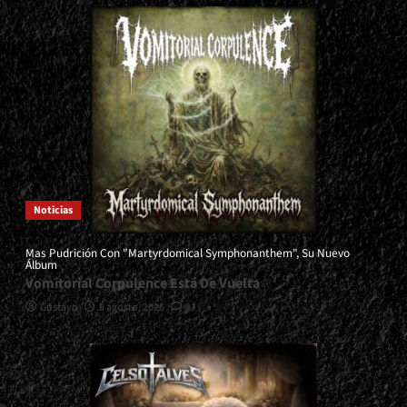
Noticias
Mas Pudrición Con "Martyrdomical Symphonanthem", Su Nuevo
Álbum
Vomitorial Corpulence Está De Vuelta
Gustavo
5 agosto, 2026
0