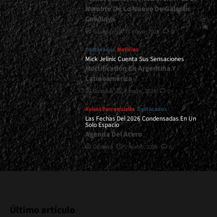
Nombre De Lo Nuevo De Galactic
Cowboys
Gustavo
15 mayo, 2026
0
Destacados
Noticias
Mick Jelinic Cuenta Sus Sensaciones
Mortification En Argentina Y
Latinoamérica
Gustavo
7 mayo, 2026
0
Avisos Parroquiales
Destacados
Las Fechas Del 2026 Condensadas En Un
Solo Espacio
Agenda Del Acero
Gustavo
2 marzo, 2026
0
Último artículo