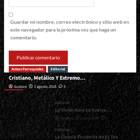
Guardar mi nombre, correo electrónico y sitio web en
este navegador para la próxima vez que haga un
comentario.
Avisos Parroquiales
Editorial
Cristiano, Metálico Y Extremo…
Editorial
Gustavo
1 agosto, 2026
0
Editorial
La Unión Hace La Fuerza….
Gustavo
1 julio, 2026
0
Editorial
La Ciencia Ficción Ya No Es Tan