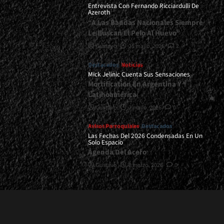
Entrevista Con Fernando Ricciardulli De
Azeroth
“A Las Bandas Nacionales Siempre
Le Buscan El Pelo Al Huevo”
Gustavo
21 mayo, 2026
2
Destacados
Noticias
Mick Jelinic Cuenta Sus Sensaciones
Mortification En Argentina Y
Latinoamérica
Gustavo
7 mayo, 2026
0
Avisos Parroquiales
Destacados
Las Fechas Del 2026 Condensadas En Un
Solo Espacio
Agenda Del Acero
Gustavo
2 marzo, 2026
0