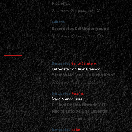
Ficción…
Gustavo
1 junio, 2026
0
Editorial
Sacerdotes Del Underground
Gustavo
1 mayo, 2026
0
Destacados
Destacados
Gente Del Acero
Entrevista Con Juan Granado
“Jamás Me Sentí Un Bicho Raro”
Gustavo
13 julio, 2026
0
Destacados
Reseñas
Ícaro: Siendo Libre
El Final De Una Historia Y El
Nacimiento De Una Leyenda
Gustavo
8 julio, 2026
0
Destacados
Notas