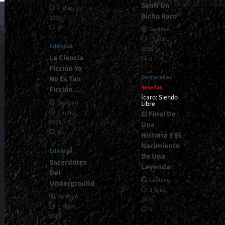
Sentí Un
1 julio,
Bicho Raro”
2026
0
Gustavo
13 julio,
Editorial
2026
La Ciencia
0
Ficción Ya
Destacados
No Es Tan
Reseñas
Ficción…
Ícaro: Siendo
Gustavo
Libre
1 junio,
El Final De
2026
Una
0
Historia Y El
Nacimiento
Editorial
De Una
Sacerdotes
Leyenda
Del
Gustavo
Underground
8 julio,
Gustavo
2026
1 mayo,
0
2026