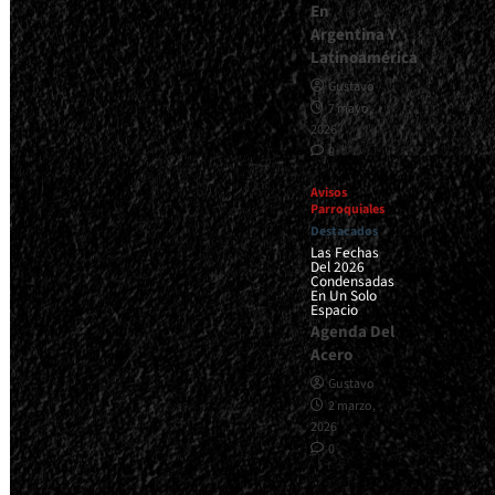
En
Argentina Y
Latinoamérica
Gustavo
7 mayo,
2026
0
Avisos
Parroquiales
Destacados
Las Fechas
Del 2026
Condensadas
En Un Solo
Espacio
Agenda Del
Acero
Gustavo
2 marzo,
2026
0