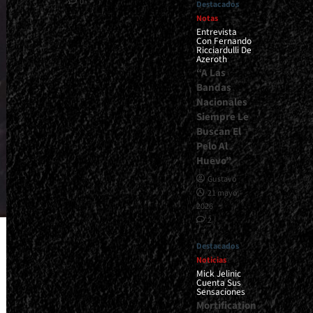
0
Destacados
Notas
Entrevista
Con Fernando
Ricciardulli De
Azeroth
“A Las
Bandas
Nacionales
Siempre Le
Buscan El
Pelo Al
Huevo”
Gustavo
21 mayo,
2026
2
Destacados
Noticias
Mick Jelinic
Cuenta Sus
Sensaciones
Mortification