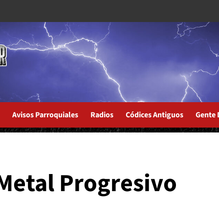
Avisos Parroquiales
Radios
Códices Antiguos
Gente 
one PT. 1
Metal Progresivo