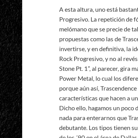
A esta altura, uno está bastan
Progresivo. La repetición de f
melómano que se precie de tal
propuestas como las de Trasc
invertirse, y en definitiva, la
Rock Progresivo, y no al revés
Stone Pt. 1”, al parecer, gira 
Power Metal, lo cual los difer
porque aún así, Trascendence 
características que hacen a u
Dicho ello, hagamos un poco 
nada para enterarnos que Tra
debutante. Los tipos tienen su
de los ´90 en el área de Dalla