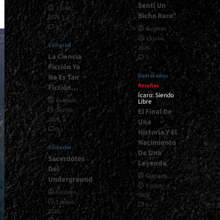
Sentí Un
1 julio,
Bicho Raro”
2026
0
Gustavo
13 julio,
Editorial
2026
La Ciencia
0
Ficción Ya
Destacados
No Es Tan
Reseñas
Ficción…
Ícaro: Siendo
Gustavo
Libre
1 junio,
El Final De
2026
Una
0
Historia Y El
Nacimiento
Editorial
De Una
Sacerdotes
Leyenda
Del
Gustavo
Underground
8 julio,
Gustavo
2026
1 mayo,
0
2026