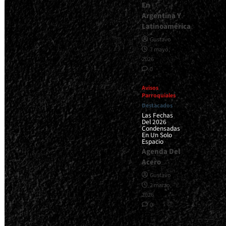
En
Argentina Y
Latinoamérica
Gustavo
7 mayo,
2026
0
Avisos
Parroquiales
Destacados
Las Fechas
Del 2026
Condensadas
En Un Solo
Espacio
Agenda Del
Acero
Gustavo
2 marzo,
2026
0