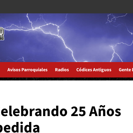
Avisos Parroquiales
Radios
Códices Antiguos
Gente 
bum "Siendo Libre"
Celebrando 25 Años
pedida