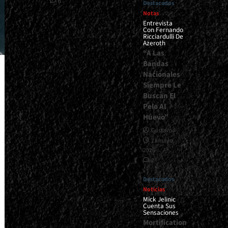
0
Destacados
Notas
Entrevista
Con Fernando
Ricciardulli De
Azeroth
“A Las
Bandas
Nacionales
Siempre Le
Buscan El
Pelo Al
Huevo”
Gustavo
21 mayo,
2026
2
Destacados
Noticias
Mick Jelinic
Cuenta Sus
Sensaciones
Mortification