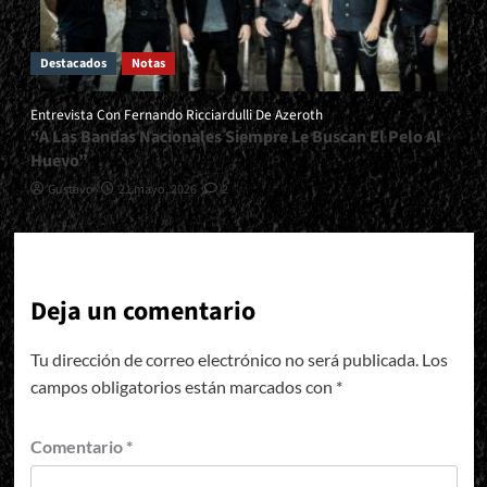
Destacados
Notas
Entrevista Con Fernando Ricciardulli De Azeroth
“A Las Bandas Nacionales Siempre Le Buscan El Pelo Al
Huevo”
Gustavo
21 mayo, 2026
2
Deja un comentario
Tu dirección de correo electrónico no será publicada.
Los
campos obligatorios están marcados con
*
Comentario
*