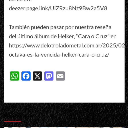
deezer.page.link/UiZRzu8Nz9Bw2a5V8
También pueden pasar por nuestra reseña
del último álbum de Helker, “Cara o Cruz” en
https://www.delotroladometal.com.ar/2025/02/
octava-es-la-vencida-helker-cara-o-cruz/
WhatsApp
Facebook
X
Mastodon
Email
Más historias