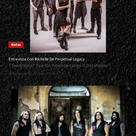
Notas
Entrevista Con Michelle De Perpetual Legacy
“Teodrama” Fue Un Proceso Largo Y Desafiante”
Gustavo
27 mayo, 2026
0