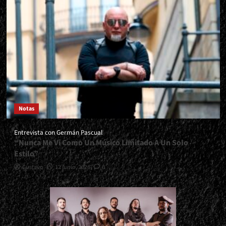
Notas
Entrevista con Germán Pascual
“Nunca Me Vi Como Un Músico Limitado A Un Solo
Estilo”
Gustavo
12 junio, 2026
0