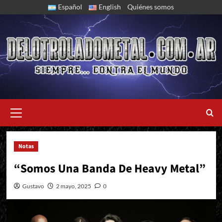
Skip
Español
English
Quiénes somos
to
content
Primary
Menu
Notas
Entrevista Con Mariano Rios de Helker
“Somos Una Banda De Heavy Metal”
Gustavo
2 mayo, 2025
0