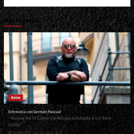
Más historias
Notas
Entrevista con Germán Pascual
“Nunca Me Vi Como Un Músico Limitado A Un Solo
Estilo”
Gustavo
12 junio, 2026
0