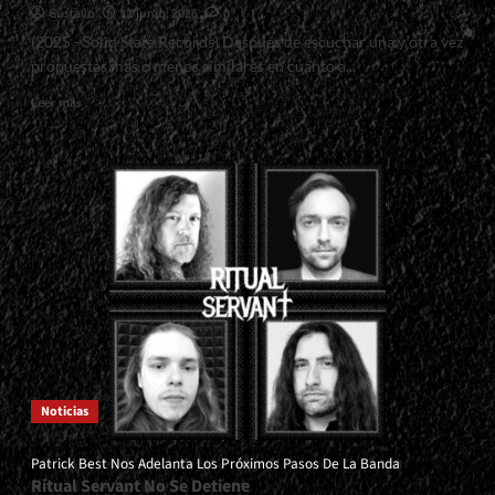
Gustavo
11 junio, 2026
0
Estilo”</div>
(2025 - Solid State Records) Después de escuchar una y otra vez
propuestas mas o menos similares en cuanto a...
Read
Leer más
more
about
<small>Wolves
At
The
Gate:
Wastedland<span>
|
</span>
</small>
<div>Cuando
El
Metalcore
Se
Noticias
Pone
Interesante</div>
Patrick Best Nos Adelanta Los Próximos Pasos De La Banda
Ritual Servant No Se Detiene