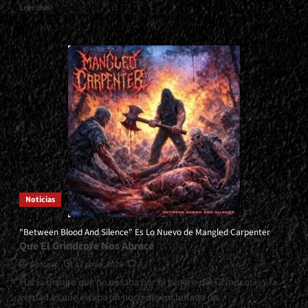
Read
Leer más
more
about
<small>Metatrone:
Sangueacqua<span>
|
</span>
</small>
<div>Apretando
El
Paso</div>
Noticias
"Between Blood And Silence" Es Lo Nuevo de Mangled Carpenter
Que El Grindcore Nos Abrace
Gustavo
17 junio, 2026
0
Hacía tiempo que no pasaba por el género del Grindcore, y la
verdad es que estaba un poco desenchufado de...