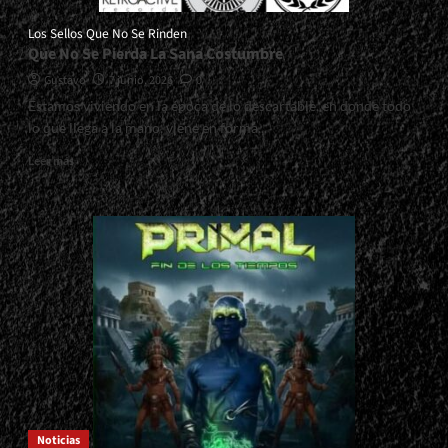
Los Sellos Que No Se Rinden
Que No Se Pierda La Sana Costumbre
Gustavo
7 junio, 2026
0
Estamos viviendo en la época de lo descartable, en donde todo
lo que llega a la mano, viene en forma...
Read
Leer más
more
about
<small>Los
Sellos
Que
No
Se
Rinden<span>
|
</span>
</small>
<div>Que
No
Se
Noticias
Pierda