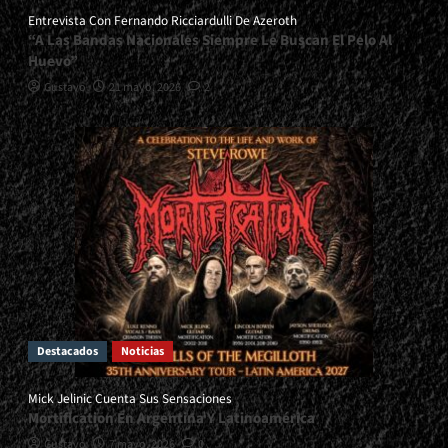
Entrevista Con Fernando Ricciardulli De Azeroth
“A Las Bandas Nacionales Siempre Le Buscan El Pelo Al
Huevo”
Gustavo
21 mayo, 2026
2
Destacados
Noticias
Mick Jelinic Cuenta Sus Sensaciones
Mortification En Argentina Y Latinoamérica
Gustavo
7 mayo, 2026
0