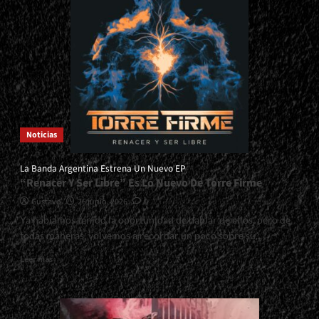
Noticias
La Banda Argentina Estrena Un Nuevo EP
“Renacer Y Ser Libre” Es Lo Nuevo De Torre Firme
Gustavo
26 junio, 2026
0
Ya habíamos tenido la oportunidad de hablar de ellos, pero de
todas maneras, volvemos a recordar un poco sobre su...
Read
Leer más
more
about
<small>La
Banda