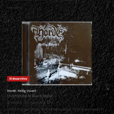
Read
Leer más
more
about
<small>Since
The
Death:
Entangled<span>
|
</span>
</small>
<div>Cuando
Las
Etiquetas
No
Alcanzan</div>
El desarchivo
Horde: Hellig Usvart
Invirtiendo Al Black Metal
Gustavo
13 junio, 2026
0
(1994 Nuclear Blast - Rowe Productions /2019 Soundmass) El