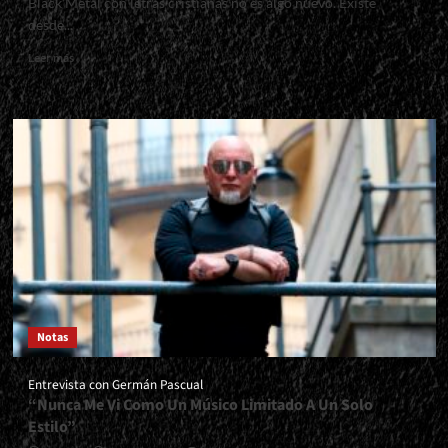
Black Metal con letras cristianas no es algo nuevo. Existe
desde...
Read
Leer más
more
about
<small>Horde:
Hellig
Usvart<span>
|
</span>
</small>
<div>Invirtiendo
Al
Black
Metal</div>
Notas
Entrevista con Germán Pascual
“Nunca Me Vi Como Un Músico Limitado A Un Solo
Estilo”