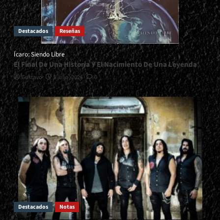
Pandemia: Advenimiento
La Confirmación De Una Leyenda
3
Destacados
Reseñas
Reseñas
Ícaro: Siendo Libre
Zebulon: Come Day Of Reckoning
El Final De Una Historia Y El Nacimiento De Una Leyenda
Ha Llegado El Día Del Doom Metal
4
Gustavo
8 julio, 2026
0
Reseñas
Majesty: Exaltation I - IV
Frío y Crudo Black Metal
5
Destacados
Notas