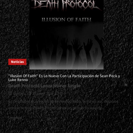
Recorrido
Histórico
Sobre
Su
Material
En
Vivo<span>
|
</span>
</small>
<div>Mortification
Noticias
En
Vivo</div>
"Illusion Of Faith" Es Lo Nuevo Con La Participación de Sean Peck y
Luke Renno
Death Protocol Lanza Nuevo Single
Gustavo
23 junio, 2026
0
Es probable que ya los hayas escuchado. Si no es así, déjanos
contarte que Death Protocol es un proyecto nacido...
Read
Leer más
more
about