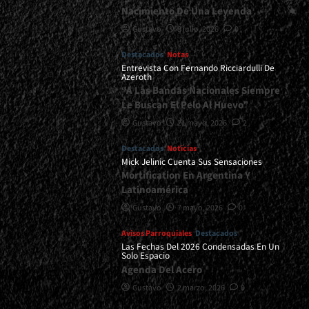
Nacimiento De Una Leyenda
Gustavo
8 julio, 2026
0
Destacados
Notas
Entrevista Con Fernando Ricciardulli De
Azeroth
“A Las Bandas Nacionales Siempre
Le Buscan El Pelo Al Huevo”
Gustavo
21 mayo, 2026
2
Destacados
Noticias
Mick Jelinic Cuenta Sus Sensaciones
Mortification En Argentina Y
Latinoamérica
Gustavo
7 mayo, 2026
0
Avisos Parroquiales
Destacados
Las Fechas Del 2026 Condensadas En Un
Solo Espacio
Agenda Del Acero
Gustavo
2 marzo, 2026
0