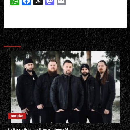
WhatsApp
Facebook
X
Mastodon
Email
Más historias
Noticias
La Banda Eslovaca Prepara Nuevo Disco