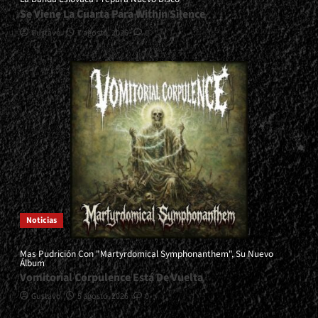
Se Viene La Cuarta Para Within Silence
Gustavo
7 agosto, 2026
0
Noticias
Mas Pudrición Con "Martyrdomical Symphonanthem", Su Nuevo
Álbum
Vomitorial Corpulence Está De Vuelta
Gustavo
5 agosto, 2026
0