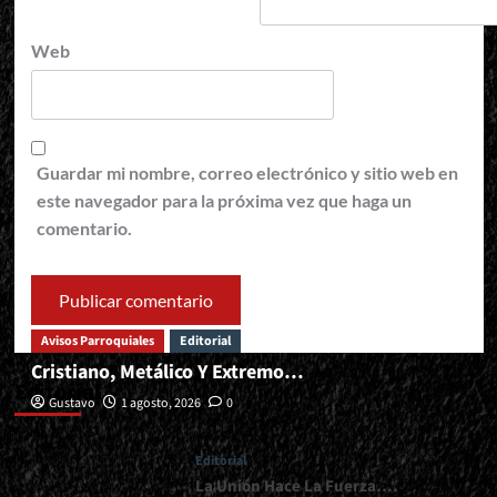
Web
Guardar mi nombre, correo electrónico y sitio web en
este navegador para la próxima vez que haga un
comentario.
Avisos Parroquiales
Editorial
Cristiano, Metálico Y Extremo…
Editorial
Gustavo
1 agosto, 2026
0
Editorial
La Unión Hace La Fuerza….