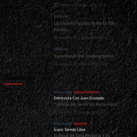
Gustavo
1 julio, 2026
0
Editorial
La Ciencia Ficción Ya No Es Tan
Ficción…
Gustavo
1 junio, 2026
0
Editorial
Sacerdotes Del Underground
Gustavo
1 mayo, 2026
0
Destacados
Destacados
Gente Del Acero
Entrevista Con Juan Granado
“Jamás Me Sentí Un Bicho Raro”
Gustavo
13 julio, 2026
0
Destacados
Reseñas
Ícaro: Siendo Libre
El Final De Una Historia Y El