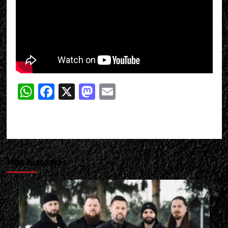
WhatsApp
Facebook
X
Mastodon
Email
Más historias