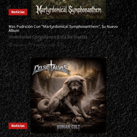
Noticias
Mas Pudrición Con "Martyrdomical Symphonanthem", Su Nuevo
Álbum
Vomitorial Corpulence Está De Vuelta
Gustavo
5 agosto, 2026
0
Noticias