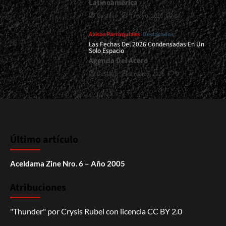
Latinoamérica
Gustavo
7 mayo, 2026
0
Avisos Parroquiales
Destacados
Las Fechas Del 2026 Condensadas En Un
Solo Espacio
Agenda Del Acero
Gustavo
2 marzo, 2026
0
Último artículo
Aceldama Zine Nro. 6 – Año 2005
Atribuciones
"Thunder"
por
Crysis Rubel
con licencia
CC BY 2.0