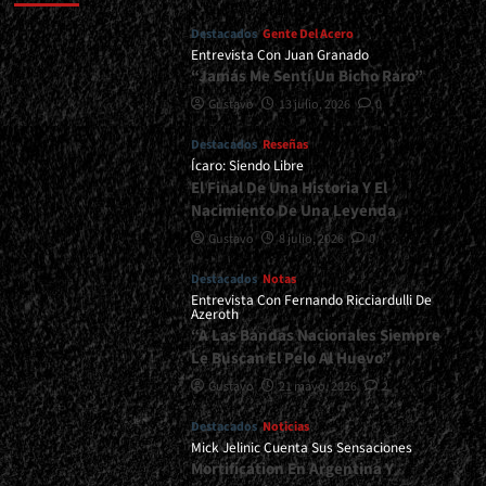
Destacados
Gente Del Acero
Entrevista Con Juan Granado
“Jamás Me Sentí Un Bicho Raro”
Gustavo
13 julio, 2026
0
Destacados
Reseñas
Ícaro: Siendo Libre
El Final De Una Historia Y El
Nacimiento De Una Leyenda
Gustavo
8 julio, 2026
0
Destacados
Notas
Entrevista Con Fernando Ricciardulli De
Azeroth
“A Las Bandas Nacionales Siempre
Le Buscan El Pelo Al Huevo”
Gustavo
21 mayo, 2026
2
Destacados
Noticias
Mick Jelinic Cuenta Sus Sensaciones
Mortification En Argentina Y