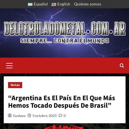
Skip
Español
English
Quiénes somos
to
content
Primary
Menu
Notas
Entrevista con Batista de Antidemon
“Argentina Es El País En El Que Más
Hemos Tocado Después De Brasil”
Gustavo
5 octubre, 2025
0