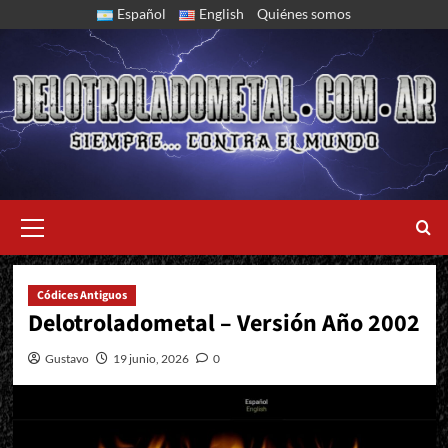
Skip
Español
English
Quiénes somos
to
content
Primary
Menu
Códices Antiguos
Delotroladometal – Versión Año 2002
Gustavo
19 junio, 2026
0