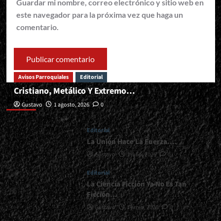
Guardar mi nombre, correo electrónico y sitio web en
este navegador para la próxima vez que haga un
comentario.
Avisos Parroquiales
Editorial
Cristiano, Metálico Y Extremo…
Editorial
Gustavo
1 agosto, 2026
0
Editorial
La Unión Hace La Fuerza….
Gustavo
1 julio, 2026
0
Editorial
La Ciencia Ficción Ya No Es Tan
Ficción…
Gustavo
1 junio, 2026
0