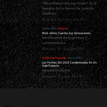
“What Planet Are You From?” Es El
Nombre De Lo Nuevo De Galactic
Cowboys
Gustavo
15 mayo, 2026
0
Destacados
Noticias
Mick Jelinic Cuenta Sus Sensaciones
Mortification En Argentina Y
Latinoamérica
Gustavo
7 mayo, 2026
0
Avisos Parroquiales
Destacados
Las Fechas Del 2026 Condensadas En Un
Solo Espacio
Agenda Del Acero
Gustavo
2 marzo, 2026
0