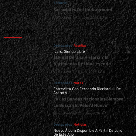
Editorial
Sacerdotes Del Underground
Gustavo
1 mayo, 2026
0
Destacados
Destacados
Reseñas
Ícaro: Siendo Libre
El Final De Una Historia Y El
Nacimiento De Una Leyenda
Gustavo
8 julio, 2026
0
Destacados
Notas
Entrevista Con Fernando Ricciardulli De
Azeroth
“A Las Bandas Nacionales Siempre
Le Buscan El Pelo Al Huevo”
Gustavo
21 mayo, 2026
2
Destacados
Noticias
Nuevo Álbum Disponible A Partir De Julio
De Este Año