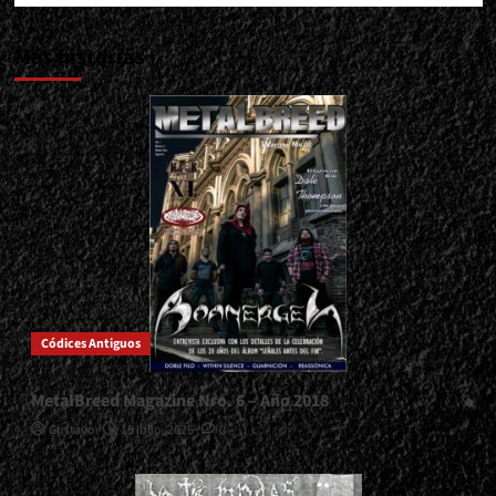
Más historias
Códices Antiguos
MetalBreed Magazine Nro. 6 – Año 2018
Gustavo
15 julio, 2026
0