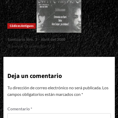
Códices Antiguos
Santuario Nro. 3 – Abril del 2000
Gustavo
10 abril, 2026
0
Deja un comentario
Tu dirección de correo electrónico no será publicada.
Los
campos obligatorios están marcados con
*
Comentario
*