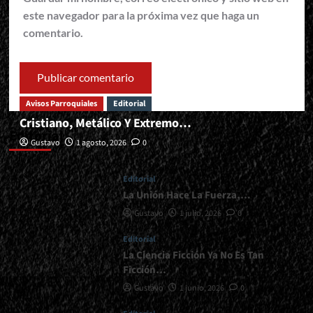
este navegador para la próxima vez que haga un
comentario.
Avisos Parroquiales
Editorial
Cristiano, Metálico Y Extremo…
Editorial
Gustavo
1 agosto, 2026
0
Editorial
La Unión Hace La Fuerza….
Gustavo
1 julio, 2026
0
Editorial
La Ciencia Ficción Ya No Es Tan
Ficción…
Gustavo
1 junio, 2026
0