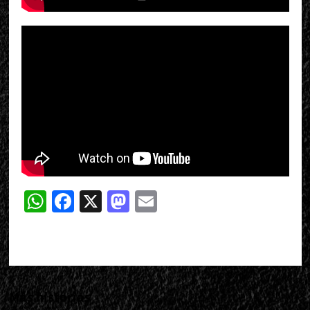
WhatsApp
Facebook
X
Mastodon
Email
Más historias