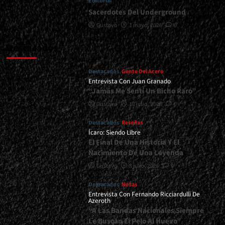
Editorial
Sacerdotes Del Underground
Gustavo
1 mayo, 2026
0
Destacados
Destacados
Gente Del Acero
Entrevista Con Juan Granado
“Jamás Me Sentí Un Bicho Raro”
Gustavo
13 julio, 2026
0
Destacados
Reseñas
Ícaro: Siendo Libre
El Final De Una Historia Y El
Nacimiento De Una Leyenda
Gustavo
8 julio, 2026
0
Destacados
Notas
Entrevista Con Fernando Ricciardulli De
Azeroth
“A Las Bandas Nacionales Siempre
Le Buscan El Pelo Al Huevo”