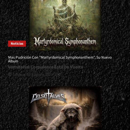
Noticias
Mas Pudrición Con "Martyrdomical Symphonanthem", Su Nuevo
Álbum
Vomitorial Corpulence Está De Vuelta
Gustavo
5 agosto, 2026
0