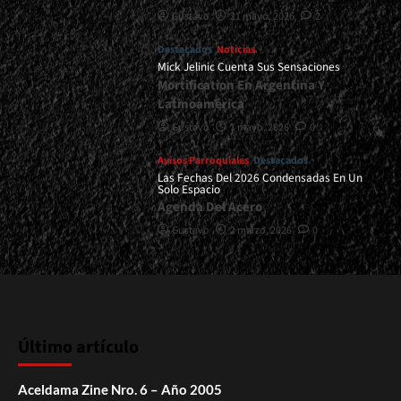
Gustavo
21 mayo, 2026
2
Destacados
Noticias
Mick Jelinic Cuenta Sus Sensaciones
Mortification En Argentina Y
Latinoamérica
Gustavo
7 mayo, 2026
0
Avisos Parroquiales
Destacados
Las Fechas Del 2026 Condensadas En Un
Solo Espacio
Agenda Del Acero
Gustavo
2 marzo, 2026
0
Último artículo
Aceldama Zine Nro. 6 – Año 2005