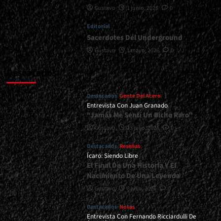
Gustavo
1 junio, 2026
0
Editorial
Sacerdotes Del Underground
Gustavo
1 mayo, 2026
0
Destacados
Destacados
Gente Del Acero
Entrevista Con Juan Granado
“Jamás Me Sentí Un Bicho Raro”
Gustavo
13 julio, 2026
0
Destacados
Reseñas
Ícaro: Siendo Libre
El Final De Una Historia Y El
Nacimiento De Una Leyenda
Gustavo
8 julio, 2026
0
Destacados
Notas
Entrevista Con Fernando Ricciardulli De