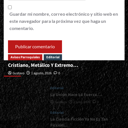
Guardar mi nombre, correo electrónico y sitio web en
este navegador para la próxima vez que haga un
comentario.
Avisos Parroquiales
Editorial
Cristiano, Metálico Y Extremo…
Editorial
Gustavo
1 agosto, 2026
0
Editorial
La Unión Hace La Fuerza….
Gustavo
1 julio, 2026
0
Editorial
La Ciencia Ficción Ya No Es Tan
Ficción…