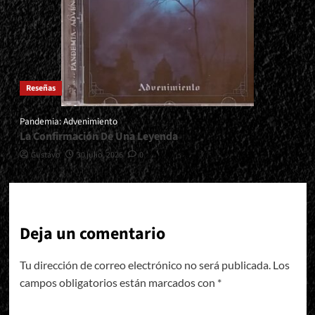
Reseñas
Pandemia: Advenimiento
La Confirmación De Una Leyenda
Gustavo
30 julio, 2026
0
Deja un comentario
Tu dirección de correo electrónico no será publicada.
Los
campos obligatorios están marcados con
*