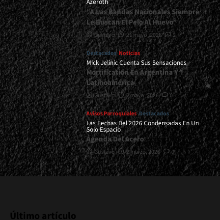
Azeroth
“A Las Bandas Nacionales Siempre
Le Buscan El Pelo Al Huevo”
Gustavo
21 mayo, 2026
2
Destacados
Noticias
Mick Jelinic Cuenta Sus Sensaciones
Mortification En Argentina Y
Latinoamérica
Gustavo
7 mayo, 2026
0
Avisos Parroquiales
Destacados
Las Fechas Del 2026 Condensadas En Un
Solo Espacio
Agenda Del Acero
Gustavo
2 marzo, 2026
0
Último artículo