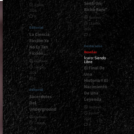
Sentí Un
1 julio,
Bicho Raro”
2026
0
Gustavo
13 julio,
Editorial
2026
La Ciencia
0
Ficción Ya
Destacados
No Es Tan
Reseñas
Ficción…
Ícaro: Siendo
Gustavo
Libre
1 junio,
El Final De
2026
Una
0
Historia Y El
Nacimiento
Editorial
De Una
Sacerdotes
Leyenda
Del
Gustavo
Underground
8 julio,
Gustavo
2026
1 mayo,
0
2026