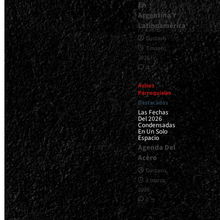
En
Argentina Y
Latinoamérica
Gustavo
7 mayo,
2026
0
Avisos
Parroquiales
Destacados
Las Fechas
Del 2026
Condensadas
En Un Solo
Espacio
Agenda Del
Acero
Gustavo
2 marzo,
2026
0