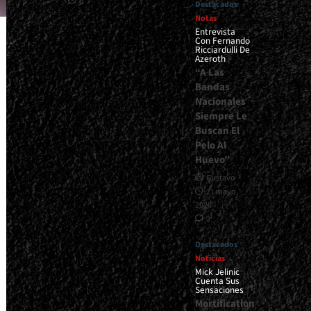
0
Destacados
Notas
Entrevista
Con Fernando
Ricciardulli De
Azeroth
“A Las
Bandas
Nacionales
Siempre Le
Buscan El
Pelo Al
Huevo”
Gustavo
21 mayo,
2026
2
Destacados
Noticias
Mick Jelinic
Cuenta Sus
Sensaciones
Mortification