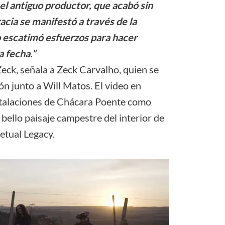
el antiguo productor, que acabó sin
racia se manifestó a través de la
 escatimó esfuerzos para hacer
a fecha.”
Zeck, señala a Zeck Carvalho, quien se
ión junto a Will Matos. El video en
nstalaciones de Chácara Poente como
bello paisaje campestre del interior de
petual Legacy.