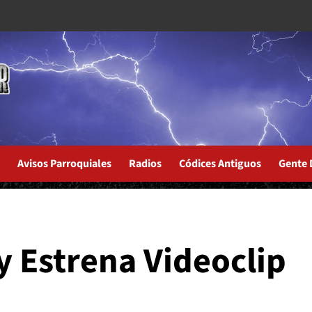
Avisos Parroquiales
Radios
Códices Antiguos
Gente 
" Ya Está Disponible
y Estrena Videoclip