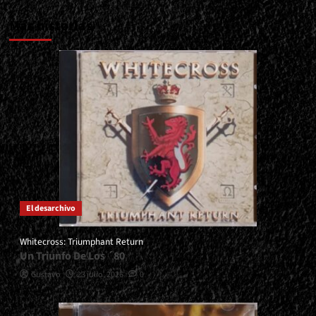
Más historias
El desarchivo
Whitecross: Triumphant Return
Un Triunfo De Los ´80
Gustavo
23 julio, 2026
0