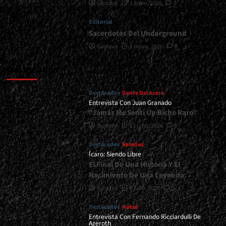
Gustavo
1 junio, 2026
0
Editorial
Sacerdotes Del Underground
Gustavo
1 mayo, 2026
0
Destacados
Destacados
Gente Del Acero
Entrevista Con Juan Granado
“Jamás Me Sentí Un Bicho Raro”
Gustavo
13 julio, 2026
0
Destacados
Reseñas
Ícaro: Siendo Libre
El Final De Una Historia Y El
Nacimiento De Una Leyenda
Gustavo
8 julio, 2026
0
Destacados
Notas
Entrevista Con Fernando Ricciardulli De
Azeroth