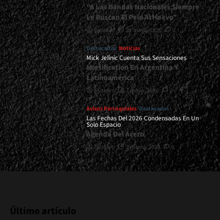
“A Las Bandas Nacionales Siempre
Le Buscan El Pelo Al Huevo”
Gustavo
21 mayo, 2026
2
Destacados
Noticias
Mick Jelinic Cuenta Sus Sensaciones
Mortification En Argentina Y
Latinoamérica
Gustavo
7 mayo, 2026
0
Avisos Parroquiales
Destacados
Las Fechas Del 2026 Condensadas En Un
Solo Espacio
Agenda Del Acero
Gustavo
2 marzo, 2026
0
Último artículo