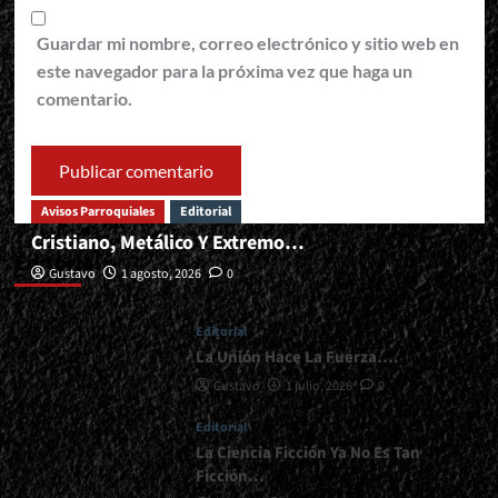
Guardar mi nombre, correo electrónico y sitio web en
este navegador para la próxima vez que haga un
comentario.
Avisos Parroquiales
Editorial
Cristiano, Metálico Y Extremo…
Editorial
Gustavo
1 agosto, 2026
0
Editorial
La Unión Hace La Fuerza….
Gustavo
1 julio, 2026
0
Editorial
La Ciencia Ficción Ya No Es Tan
Ficción…