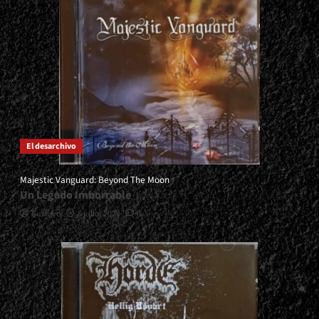
El desarchivo
Majestic Vanguard: Beyond The Moon
Un Legado Imborrable
Gustavo
6 julio, 2026
0