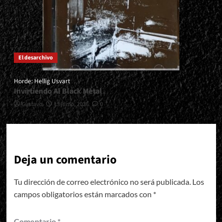
El desarchivo
Horde: Hellig Usvart
Invirtiendo Al Black Metal
Gustavo
13 junio, 2026
0
Deja un comentario
Tu dirección de correo electrónico no será publicada.
Los
campos obligatorios están marcados con
*
Comentario
*