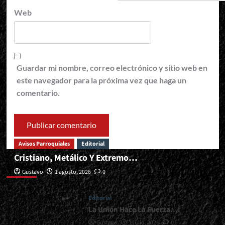
Web
Guardar mi nombre, correo electrónico y sitio web en
este navegador para la próxima vez que haga un
comentario.
Avisos Parroquiales
Editorial
Cristiano, Metálico Y Extremo…
Editorial
Gustavo
1 agosto, 2026
0
Editorial
La Unión Hace La Fuerza….
Gustavo
1 julio, 2026
0