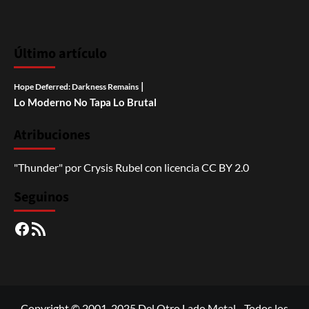
Último artículo
|
Hope Deferred: Darkness Remains
Lo Moderno No Tapa Lo Brutal
Atribuciones
"Thunder"
por
Crysis Rubel
con licencia
CC BY 2.0
Seguinos
Facebook
RSS
Copyright © 2001-2025 Del Otro Lado Metal - Todos los