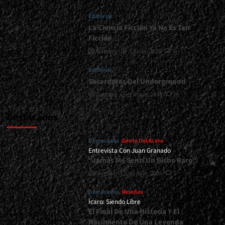
Editorial
La Ciencia Ficción Ya No Es Tan
Ficción…
Gustavo
1 junio, 2026
0
Editorial
Sacerdotes Del Underground
Gustavo
1 mayo, 2026
0
Destacados
Destacados
Gente Del Acero
Entrevista Con Juan Granado
“Jamás Me Sentí Un Bicho Raro”
Gustavo
13 julio, 2026
0
Destacados
Reseñas
Ícaro: Siendo Libre
El Final De Una Historia Y El
Nacimiento De Una Leyenda