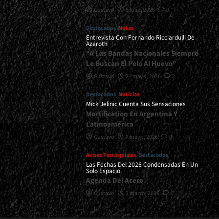
Gustavo
8 julio, 2026
0
Destacados
Notas
Entrevista Con Fernando Ricciardulli De
Azeroth
“A Las Bandas Nacionales Siempre
Le Buscan El Pelo Al Huevo”
Gustavo
21 mayo, 2026
2
Destacados
Noticias
Mick Jelinic Cuenta Sus Sensaciones
Mortification En Argentina Y
Latinoamérica
Gustavo
7 mayo, 2026
0
Avisos Parroquiales
Destacados
Las Fechas Del 2026 Condensadas En Un
Solo Espacio
Agenda Del Acero
Gustavo
2 marzo, 2026
0