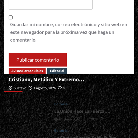
Guardar mi nombre, correo electrónico y sitio web en
este navegador para la próxima vez que haga un
comentario.
Avisos Parroquiales
Editorial
Cristiano, Metálico Y Extremo…
Editorial
Gustavo
1 agosto, 2026
0
Editorial
La Unión Hace La Fuerza….
Gustavo
1 julio, 2026
0
Editorial
La Ciencia Ficción Ya No Es Tan