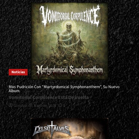
Noticias
Mas Pudrición Con "Martyrdomical Symphonanthem", Su Nuevo
Álbum
Vomitorial Corpulence Está De Vuelta
Gustavo
5 agosto, 2026
0