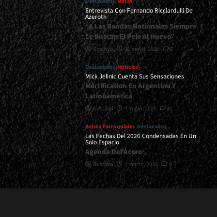
Destacados
Notas
Entrevista Con Fernando Ricciardulli De
Azeroth
“A Las Bandas Nacionales Siempre
Le Buscan El Pelo Al Huevo”
Gustavo
21 mayo, 2026
2
Destacados
Noticias
Mick Jelinic Cuenta Sus Sensaciones
Mortification En Argentina Y
Latinoamérica
Gustavo
7 mayo, 2026
0
Avisos Parroquiales
Destacados
Las Fechas Del 2026 Condensadas En Un
Solo Espacio
Agenda Del Acero
Gustavo
2 marzo, 2026
0