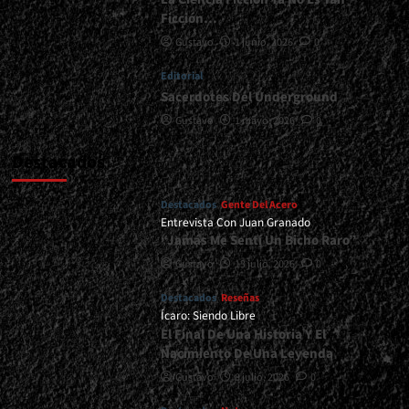
Ficción…
Gustavo
1 junio, 2026
0
Editorial
Sacerdotes Del Underground
Gustavo
1 mayo, 2026
0
Destacados
Destacados
Gente Del Acero
Entrevista Con Juan Granado
“Jamás Me Sentí Un Bicho Raro”
Gustavo
13 julio, 2026
0
Destacados
Reseñas
Ícaro: Siendo Libre
El Final De Una Historia Y El
Nacimiento De Una Leyenda
Gustavo
8 julio, 2026
0