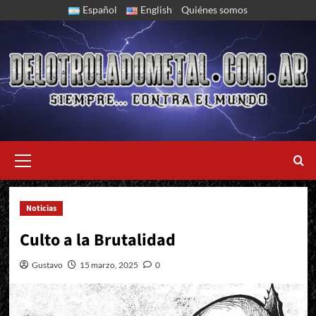
Skip
Español
English
Quiénes somos
to
content
Primary
Menu
Noticias
Cultist presenta su primer larga duración
Culto a la Brutalidad
Gustavo
15 marzo, 2025
0