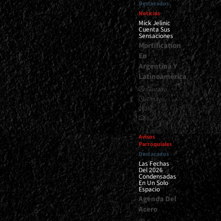
Destacados
Noticias
Mick Jelinic
Cuenta Sus
Sensaciones
Mortification
En
Argentina Y
Latinoamérica
Gustavo
7 mayo,
2026
0
Avisos
Parroquiales
Destacados
Las Fechas
Del 2026
Condensadas
En Un Solo
Espacio
Agenda Del
Acero