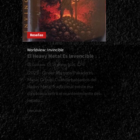
Reseñas
Worldview: Invincible
El Heavy Metal Es Invencible
Gustavo
26 enero, 2026
0
(2025 - Girder Records/Pakaderm
Music Group) Cuando hablamos del
Heavy Metal tradicional existe esa
dicotomía entre el mantenimiento del
legado...
Read
Leer más
more
about
<small>Worldview:
Invincible<span>
|