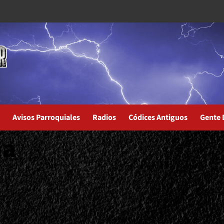
Avisos Parroquiales
Radios
Códices Antiguos
Gente 
ña