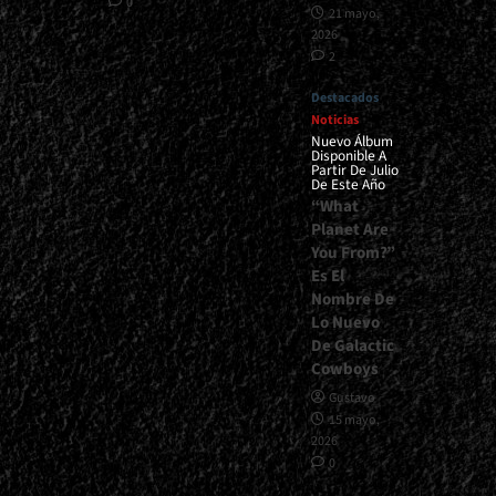
0
21 mayo,
2026
2
Destacados
Noticias
Nuevo Álbum
Disponible A
Partir De Julio
De Este Año
“What
Planet Are
You From?”
Es El
Nombre De
Lo Nuevo
De Galactic
Cowboys
Gustavo
15 mayo,
2026
0