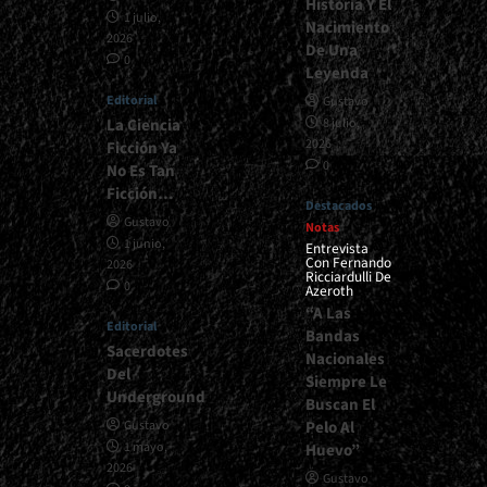
Historia Y El
1 julio,
Nacimiento
2026
De Una
0
Leyenda
Editorial
Gustavo
La Ciencia
8 julio,
2026
Ficción Ya
0
No Es Tan
Ficción…
Destacados
Gustavo
Notas
1 junio,
Entrevista
Con Fernando
2026
Ricciardulli De
0
Azeroth
“A Las
Editorial
Bandas
Sacerdotes
Nacionales
Del
Siempre Le
Underground
Buscan El
Pelo Al
Gustavo
1 mayo,
Huevo”
2026
Gustavo