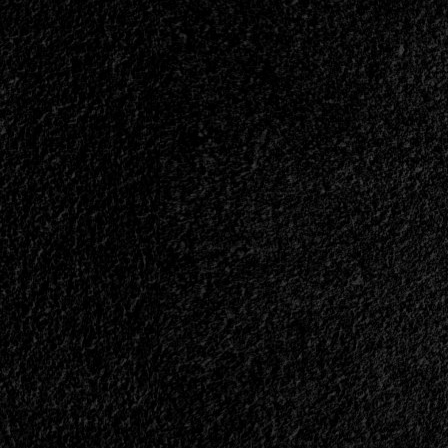
</span>
</small>
<div>El
Heavy
Metal
Es
Invencible</div>