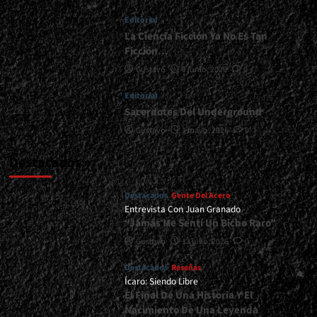
Paredes
Editorial
En
Voz<span>
La Ciencia Ficción Ya No Es Tan
|
Ficción…
</span>
Gustavo
1 junio, 2026
0
</small>
<div>El
Editorial
Oeste
Sacerdotes Del Underground
Firme
Junto
Gustavo
1 mayo, 2026
0
Al
Metal</div>
Destacados
Destacados
Gente Del Acero
Entrevista Con Juan Granado
“Jamás Me Sentí Un Bicho Raro”
Gustavo
13 julio, 2026
0
Destacados
Reseñas
Ícaro: Siendo Libre
El Final De Una Historia Y El
Nacimiento De Una Leyenda