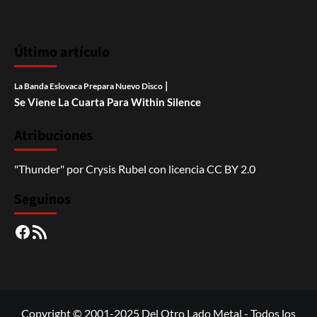
Último artículo
|
La Banda Eslovaca Prepara Nuevo Disco
Se Viene La Cuarta Para Within Silence
Atribuciones
"Thunder"
por
Crysis Rubel
con licencia
CC BY 2.0
Seguinos
Facebook
RSS
Copyright © 2001-2025 Del Otro Lado Metal - Todos los