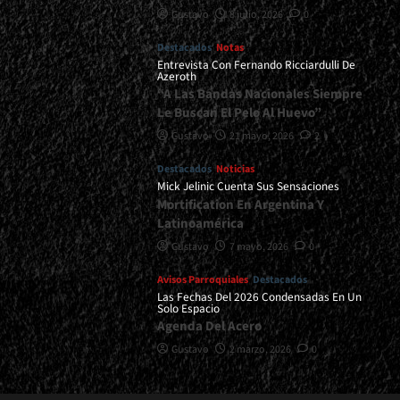
Gustavo
8 julio, 2026
0
Destacados
Notas
Entrevista Con Fernando Ricciardulli De
Azeroth
“A Las Bandas Nacionales Siempre
Le Buscan El Pelo Al Huevo”
Gustavo
21 mayo, 2026
2
Destacados
Noticias
Mick Jelinic Cuenta Sus Sensaciones
Mortification En Argentina Y
Latinoamérica
Gustavo
7 mayo, 2026
0
Avisos Parroquiales
Destacados
Las Fechas Del 2026 Condensadas En Un
Solo Espacio
Agenda Del Acero
Gustavo
2 marzo, 2026
0