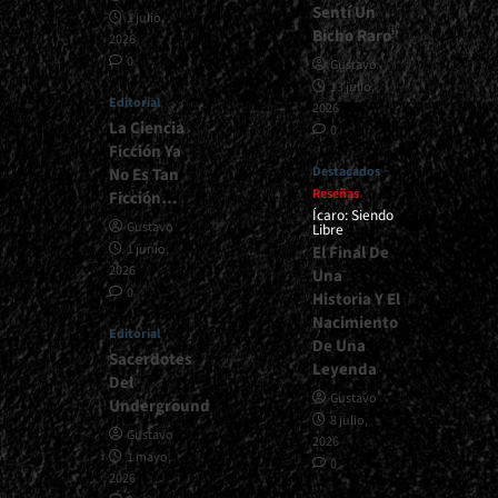
Sentí Un
1 julio,
Bicho Raro”
2026
0
Gustavo
13 julio,
Editorial
2026
La Ciencia
0
Ficción Ya
Destacados
No Es Tan
Reseñas
Ficción…
Ícaro: Siendo
Gustavo
Libre
1 junio,
El Final De
2026
Una
0
Historia Y El
Nacimiento
Editorial
De Una
Sacerdotes
Leyenda
Del
Gustavo
Underground
8 julio,
Gustavo
2026
1 mayo,
0
2026