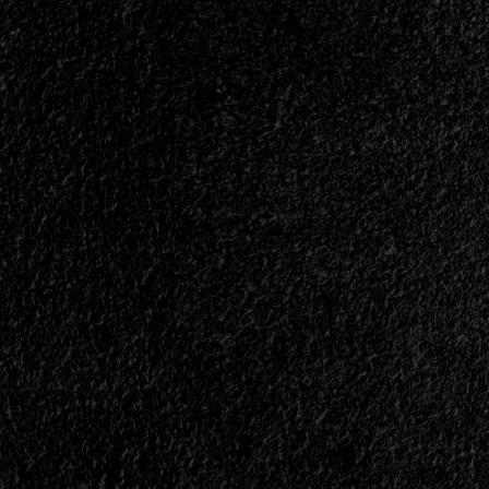
Año
De
Su
Nuevo
Material<span>
|
</span>
</small>
<div>El
Nuevo
Disco
De
Tourniquet
Se
Hace
Esperar</div>