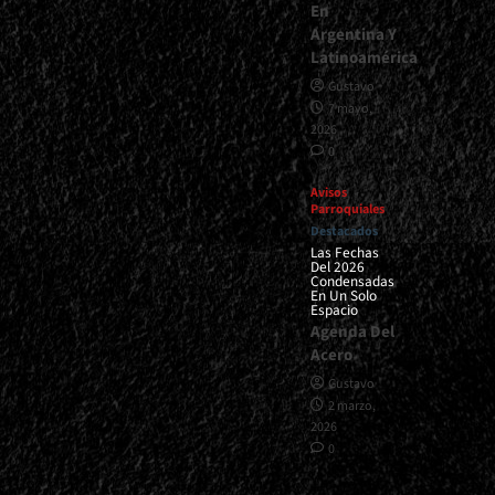
En
Argentina Y
Latinoamérica
Gustavo
7 mayo,
2026
0
Avisos
Parroquiales
Destacados
Las Fechas
Del 2026
Condensadas
En Un Solo
Espacio
Agenda Del
Acero
Gustavo
2 marzo,
2026
0