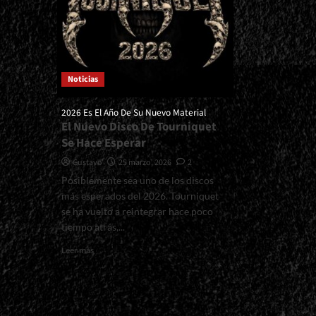
Noticias
2026 Es El Año De Su Nuevo Material
El Nuevo Disco De Tourniquet
Se Hace Esperar
Gustavo
25 marzo, 2026
2
Posiblemente sea uno de los discos
más esperados del 2026. Tourniquet
se ha vuelto a reintegrar hace poco
tiempo atrás,...
Read
Leer más
more
about
<small>2026
Es
El