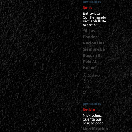
0
Destacados
Notas
Entrevista
Con Fernando
Ricciardulli De
Azeroth
“A Las
Bandas
Nacionales
Siempre Le
Buscan El
Pelo Al
Huevo”
Gustavo
21 mayo,
2026
2
Destacados
Noticias
Mick Jelinic
Cuenta Sus
Sensaciones
Mortification