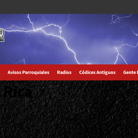
Avisos Parroquiales
Radios
Códices Antiguos
Gente 
 Rica