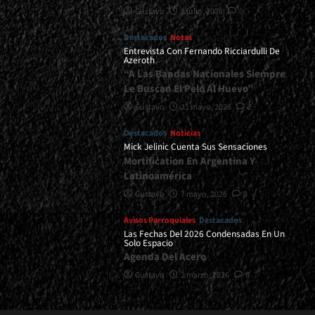
Gustavo
8 julio, 2026
0
Destacados
Notas
Entrevista Con Fernando Ricciardulli De
Azeroth
“A Las Bandas Nacionales Siempre
Le Buscan El Pelo Al Huevo”
Gustavo
21 mayo, 2026
2
Destacados
Noticias
Mick Jelinic Cuenta Sus Sensaciones
Mortification En Argentina Y
Latinoamérica
Gustavo
7 mayo, 2026
0
Avisos Parroquiales
Destacados
Las Fechas Del 2026 Condensadas En Un
Solo Espacio
Agenda Del Acero
Gustavo
2 marzo, 2026
0