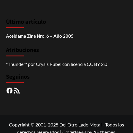
Último artículo
Aceldama Zine Nro. 6 – Año 2005
Atribuciones
"Thunder"
por
Crysis Rubel
con licencia
CC BY 2.0
Seguinos
Facebook
RSS
Copyright © 2001-2025 Del Otro Lado Metal - Todos los
derechos reservados
|
CoverNews
by AF themes.