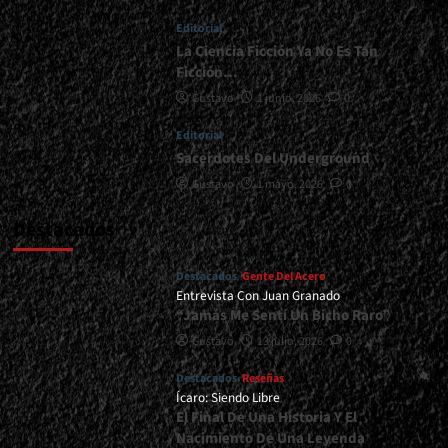
Paredes
Editorial
En
Voz<span>
La Ciencia Ficción Ya No Es Tan
|
Ficción…
</span>
Gustavo
1 junio, 2026
0
</small>
<div>El
Editorial
Oeste
Sacerdotes Del Underground
Firme
Junto
Gustavo
1 mayo, 2026
0
Al
Metal</div>
Destacados
Destacados
Gente Del Acero
Entrevista Con Juan Granado
“Jamás Me Sentí Un Bicho Raro”
Gustavo
13 julio, 2026
0
Destacados
Reseñas
Ícaro: Siendo Libre
El Final De Una Historia Y El
Nacimiento De Una Leyenda