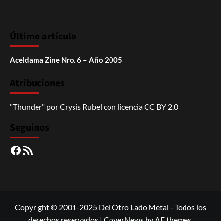
Último artículo
Aceldama Zine Nro. 6 – Año 2005
Atribuciones
"Thunder"
por
Crysis Rubel
con licencia
CC BY 2.0
Seguinos
Facebook
RSS
Copyright © 2001-2025 Del Otro Lado Metal - Todos los
derechos reservados
|
CoverNews
by AF themes.