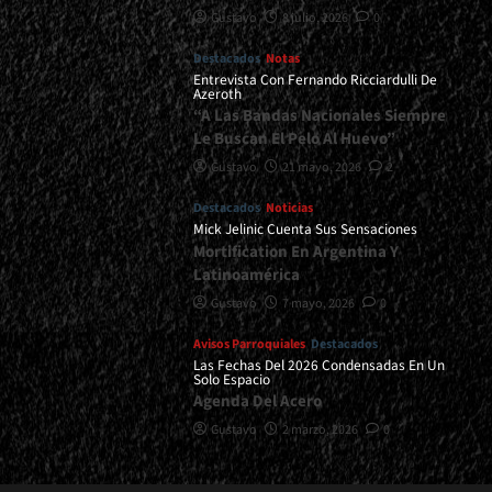
Gustavo
8 julio, 2026
0
Destacados
Notas
Entrevista Con Fernando Ricciardulli De
Azeroth
“A Las Bandas Nacionales Siempre
Le Buscan El Pelo Al Huevo”
Gustavo
21 mayo, 2026
2
Destacados
Noticias
Mick Jelinic Cuenta Sus Sensaciones
Mortification En Argentina Y
Latinoamérica
Gustavo
7 mayo, 2026
0
Avisos Parroquiales
Destacados
Las Fechas Del 2026 Condensadas En Un
Solo Espacio
Agenda Del Acero
Gustavo
2 marzo, 2026
0