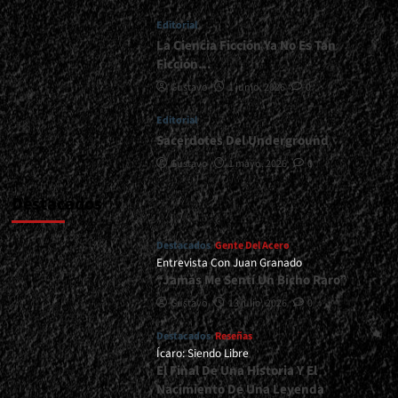
También
Editorial
Suena</div>
La Ciencia Ficción Ya No Es Tan
Ficción…
Gustavo
1 junio, 2026
0
Editorial
Sacerdotes Del Underground
Gustavo
1 mayo, 2026
0
Destacados
Destacados
Gente Del Acero
Entrevista Con Juan Granado
“Jamás Me Sentí Un Bicho Raro”
Gustavo
13 julio, 2026
0
Destacados
Reseñas
Ícaro: Siendo Libre
El Final De Una Historia Y El
Nacimiento De Una Leyenda