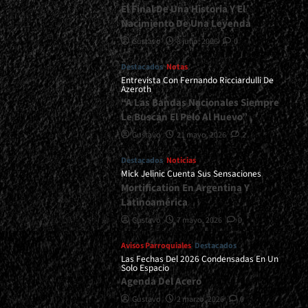
El Final De Una Historia Y El
Nacimiento De Una Leyenda
Gustavo
8 julio, 2026
0
Destacados
Notas
Entrevista Con Fernando Ricciardulli De
Azeroth
“A Las Bandas Nacionales Siempre
Le Buscan El Pelo Al Huevo”
Gustavo
21 mayo, 2026
2
Destacados
Noticias
Mick Jelinic Cuenta Sus Sensaciones
Mortification En Argentina Y
Latinoamérica
Gustavo
7 mayo, 2026
0
Avisos Parroquiales
Destacados
Las Fechas Del 2026 Condensadas En Un
Solo Espacio
Agenda Del Acero
Gustavo
2 marzo, 2026
0