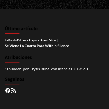
Último artículo
|
La Banda Eslovaca Prepara Nuevo Disco
Se Viene La Cuarta Para Within Silence
Atribuciones
"Thunder"
por
Crysis Rubel
con licencia
CC BY 2.0
Seguinos
Facebook
RSS