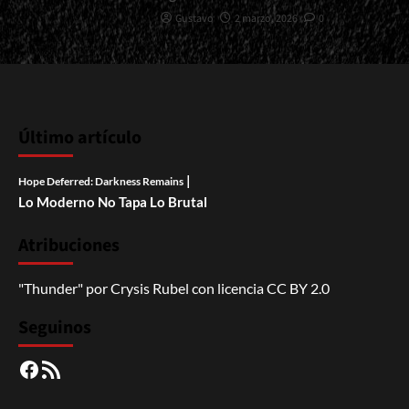
Gustavo
2 marzo, 2026
0
Último artículo
|
Hope Deferred: Darkness Remains
Lo Moderno No Tapa Lo Brutal
Atribuciones
"Thunder"
por
Crysis Rubel
con licencia
CC BY 2.0
Seguinos
Facebook
RSS