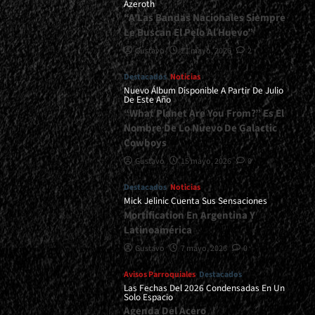
Azeroth
“A Las Bandas Nacionales Siempre
Le Buscan El Pelo Al Huevo”
Gustavo
21 mayo, 2026
2
Destacados
Noticias
Nuevo Álbum Disponible A Partir De Julio
De Este Año
“What Planet Are You From?” Es El
Nombre De Lo Nuevo De Galactic
Cowboys
Gustavo
15 mayo, 2026
0
Destacados
Noticias
Mick Jelinic Cuenta Sus Sensaciones
Mortification En Argentina Y
Latinoamérica
Gustavo
7 mayo, 2026
0
Avisos Parroquiales
Destacados
Las Fechas Del 2026 Condensadas En Un
Solo Espacio
Agenda Del Acero