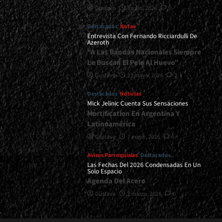
Gustavo
8 julio, 2026
0
Destacados
Notas
Entrevista Con Fernando Ricciardulli De
Azeroth
“A Las Bandas Nacionales Siempre
Le Buscan El Pelo Al Huevo”
Gustavo
21 mayo, 2026
2
Destacados
Noticias
Mick Jelinic Cuenta Sus Sensaciones
Mortification En Argentina Y
Latinoamérica
Gustavo
7 mayo, 2026
0
Avisos Parroquiales
Destacados
Las Fechas Del 2026 Condensadas En Un
Solo Espacio
Agenda Del Acero
Gustavo
2 marzo, 2026
0