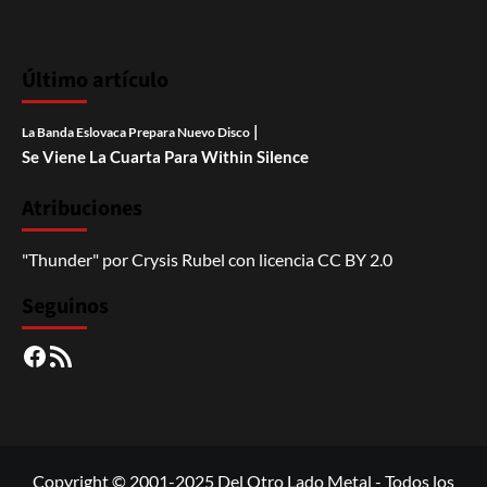
Último artículo
|
La Banda Eslovaca Prepara Nuevo Disco
Se Viene La Cuarta Para Within Silence
Atribuciones
"Thunder"
por
Crysis Rubel
con licencia
CC BY 2.0
Seguinos
Facebook
RSS
Copyright © 2001-2025 Del Otro Lado Metal - Todos los