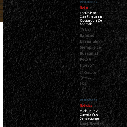
0
Destacados
Notas
Entrevista
Con Fernando
Ricciardulli De
Azeroth
“A Las
Bandas
Nacionales
Siempre Le
Buscan El
Pelo Al
Huevo”
Gustavo
21 mayo,
2026
2
Destacados
Noticias
Mick Jelinic
Cuenta Sus
Sensaciones
Mortification