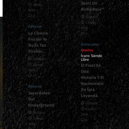
Sentí Un
1 julio,
Bicho Raro”
2026
0
Gustavo
13 julio,
Editorial
2026
La Ciencia
0
Ficción Ya
Destacados
No Es Tan
Reseñas
Ficción…
Ícaro: Siendo
Gustavo
Libre
1 junio,
El Final De
2026
Una
0
Historia Y El
Nacimiento
Editorial
De Una
Sacerdotes
Leyenda
Del
Gustavo
Underground
8 julio,
Gustavo
2026
1 mayo,
0
2026