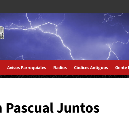
Avisos Parroquiales
Radios
Códices Antiguos
Gente 
n Portugues de "Living Water"...
 Pascual Juntos