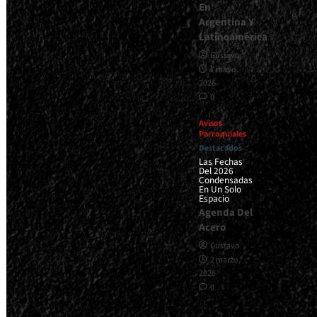
En
Argentina Y
Latinoamérica
Gustavo
7 mayo,
2026
0
Avisos
Parroquiales
Destacados
Las Fechas
Del 2026
Condensadas
En Un Solo
Espacio
Agenda Del
Acero
Gustavo
2 marzo,
2026
0