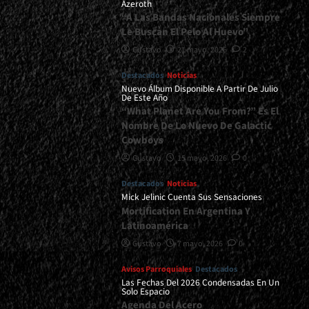
Azeroth
“A Las Bandas Nacionales Siempre
Le Buscan El Pelo Al Huevo”
Gustavo
21 mayo, 2026
2
Destacados
Noticias
Nuevo Álbum Disponible A Partir De Julio
De Este Año
“What Planet Are You From?” Es El
Nombre De Lo Nuevo De Galactic
Cowboys
Gustavo
15 mayo, 2026
0
Destacados
Noticias
Mick Jelinic Cuenta Sus Sensaciones
Mortification En Argentina Y
Latinoamérica
Gustavo
7 mayo, 2026
0
Avisos Parroquiales
Destacados
Las Fechas Del 2026 Condensadas En Un
Solo Espacio
Agenda Del Acero