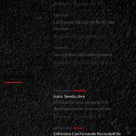
Gustavo
1 julio, 2026
0
</small>
<div>Un
Editorial
Clásico
Para
La Ciencia Ficción Ya No Es Tan
No
Ficción…
Olvidar</div>
Gustavo
1 junio, 2026
0
Editorial
Sacerdotes Del Underground
Gustavo
1 mayo, 2026
0
Destacados
Destacados
Reseñas
Ícaro: Siendo Libre
El Final De Una Historia Y El
Nacimiento De Una Leyenda
Gustavo
8 julio, 2026
0
Destacados
Notas
Entrevista Con Fernando Ricciardulli De