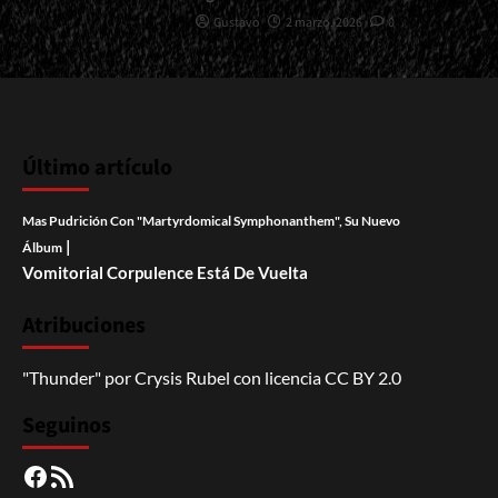
Gustavo
2 marzo, 2026
0
Último artículo
Mas Pudrición Con "Martyrdomical Symphonanthem", Su Nuevo
|
Álbum
Vomitorial Corpulence Está De Vuelta
Atribuciones
"Thunder"
por
Crysis Rubel
con licencia
CC BY 2.0
Seguinos
Facebook
RSS