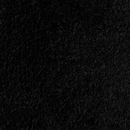
con
Michael
Sweet
de
Stryper<span>
|
</span>
</small>
<div>“No
Encajamos
En
Ningún
Club”</div>