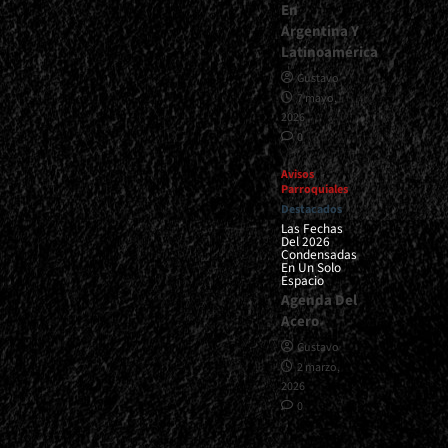
En
Argentina Y
Latinoamérica
Gustavo
7 mayo,
2026
0
Avisos
Parroquiales
Destacados
Las Fechas
Del 2026
Condensadas
En Un Solo
Espacio
Agenda Del
Acero
Gustavo
2 marzo,
2026
0