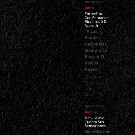
0
Destacados
Notas
Entrevista
Con Fernando
Ricciardulli De
Azeroth
“A Las
Bandas
Nacionales
Siempre Le
Buscan El
Pelo Al
Huevo”
Gustavo
21 mayo,
2026
2
Destacados
Noticias
Mick Jelinic
Cuenta Sus
Sensaciones
Mortification