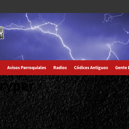
Avisos Parroquiales
Radios
Códices Antiguos
Gente 
tryper