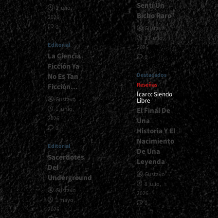
Sentí Un
1 julio,
Bicho Raro”
2026
0
Gustavo
13 julio,
Editorial
2026
La Ciencia
0
Ficción Ya
Destacados
No Es Tan
Reseñas
Ficción…
Ícaro: Siendo
Gustavo
Libre
1 junio,
El Final De
2026
Una
0
Historia Y El
Nacimiento
Editorial
De Una
Sacerdotes
Leyenda
Del
Gustavo
Underground
8 julio,
Gustavo
2026
1 mayo,
0
2026