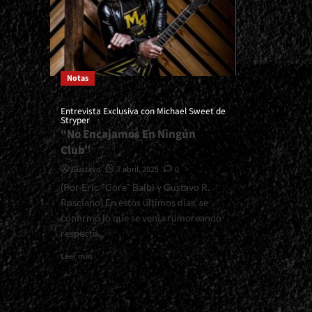
Notas
Entrevista Exclusiva con Michael Sweet de
Stryper
“No Encajamos En Ningún
Club”
Gustavo
7 abril, 2025
0
(Por Eric "Core" Balbi y Gustavo R.
Rosciano) En estos últimos días, se
confirmó lo que se venía rumoreando
respecto...
Read
Leer más
more
about
<small>Entrevista
Exclusiva