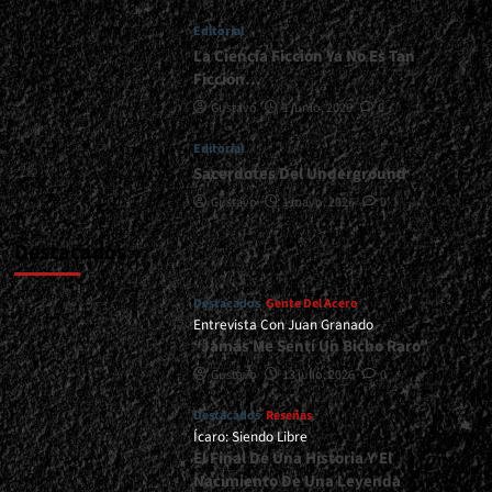
</small>
Editorial
<div>“Mientras
Tengamos
La Ciencia Ficción Ya No Es Tan
Fuerzas,
Ficción…
Vamos
Gustavo
1 junio, 2026
0
A
Seguir”</div>
Editorial
Sacerdotes Del Underground
Gustavo
1 mayo, 2026
0
Destacados
Destacados
Gente Del Acero
Entrevista Con Juan Granado
“Jamás Me Sentí Un Bicho Raro”
Gustavo
13 julio, 2026
0
Destacados
Reseñas
Ícaro: Siendo Libre
El Final De Una Historia Y El
Nacimiento De Una Leyenda