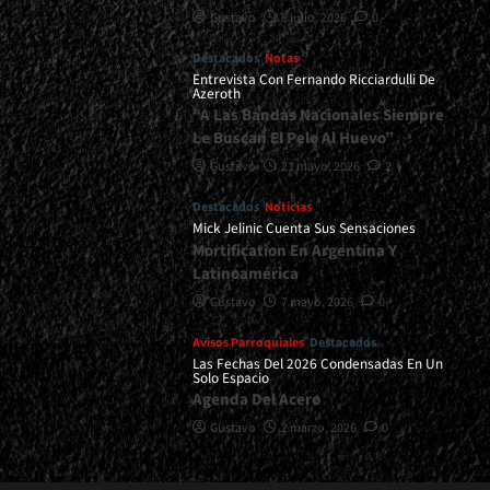
Gustavo
8 julio, 2026
0
Destacados
Notas
Entrevista Con Fernando Ricciardulli De
Azeroth
“A Las Bandas Nacionales Siempre
Le Buscan El Pelo Al Huevo”
Gustavo
21 mayo, 2026
2
Destacados
Noticias
Mick Jelinic Cuenta Sus Sensaciones
Mortification En Argentina Y
Latinoamérica
Gustavo
7 mayo, 2026
0
Avisos Parroquiales
Destacados
Las Fechas Del 2026 Condensadas En Un
Solo Espacio
Agenda Del Acero
Gustavo
2 marzo, 2026
0