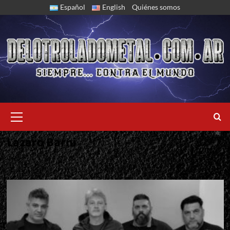
Skip
Español
English
Quiénes somos
to
content
Primary
Menu
Lazaro Barni