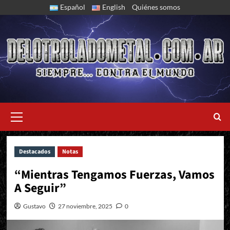
Skip
Español
English
Quiénes somos
to
content
Primary
Menu
Destacados
Notas
Entrevista con Hernán Parafioriti de Lázaro
“Mientras Tengamos Fuerzas, Vamos
A Seguir”
Gustavo
27 noviembre, 2025
0