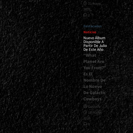
0
21 mayo,
2026
2
Destacados
Noticias
Nuevo Álbum
Disponible A
Partir De Julio
De Este Año
“What
Planet Are
You From?”
Es El
Nombre De
Lo Nuevo
De Galactic
Cowboys
Gustavo
15 mayo,
2026
0