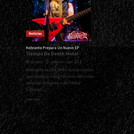
Noticias
Kebranto Prepara Un Nuevo EP
Tiempo De Death Metal
Gustavo
11 marzo, 2026
0
Kebranto es una de las tantas bandas
que desde lo más profundo del under,
levantan la bandera del Metal
Extremo....
Read
Leer más
more
about
<small>Kebranto
Prepara
Un
Nuevo