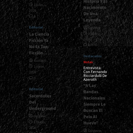
Historia Y El
1 julio,
Nacimiento
2026
De Una
0
Leyenda
Editorial
Gustavo
La Ciencia
8 julio,
2026
Ficción Ya
0
No Es Tan
Ficción…
Destacados
Gustavo
Notas
1 junio,
Entrevista
Con Fernando
2026
Ricciardulli De
0
Azeroth
“A Las
Editorial
Bandas
Sacerdotes
Nacionales
Del
Siempre Le
Underground
Buscan El
Pelo Al
Gustavo
1 mayo,
Huevo”
2026
Gustavo