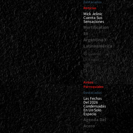
Destacados
Noticias
Mick Jelinic
Cuenta Sus
Sensaciones
Mortification
En
Argentina Y
Latinoamérica
Gustavo
7 mayo,
2026
0
Avisos
Parroquiales
Destacados
Las Fechas
Del 2026
Condensadas
En Un Solo
Espacio
Agenda Del
Acero