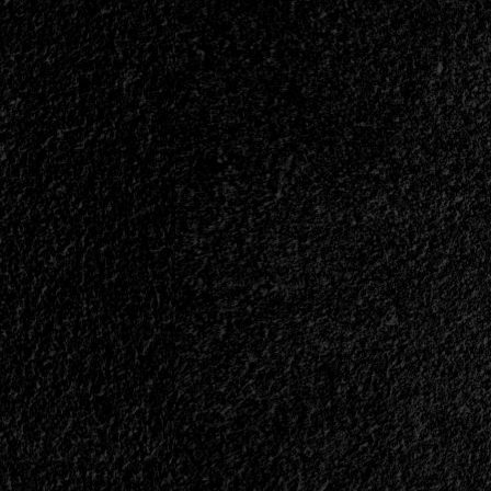
EP<span>
|
</span>
</small>
<div>Tiempo
De
Death
Metal</div>