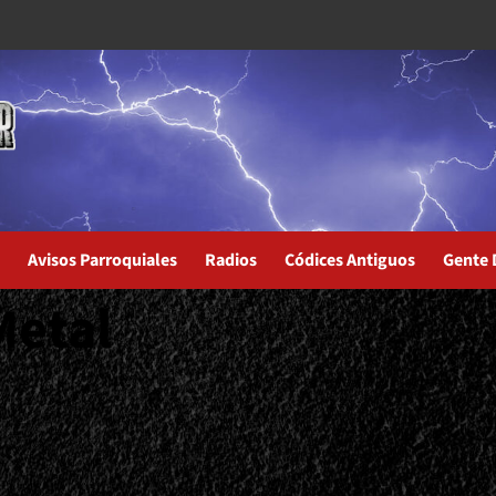
Avisos Parroquiales
Radios
Códices Antiguos
Gente 
Metal