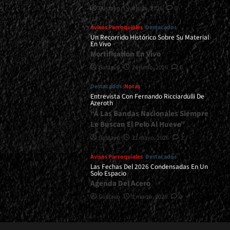
Gustavo
8 julio, 2026
0
Avisos Parroquiales
Destacados
Un Recorrido Histórico Sobre Su Material
En Vivo
Mortification En Vivo
Gustavo
24 junio, 2026
0
Destacados
Notas
Entrevista Con Fernando Ricciardulli De
Azeroth
“A Las Bandas Nacionales Siempre
Le Buscan El Pelo Al Huevo”
Gustavo
21 mayo, 2026
2
Avisos Parroquiales
Destacados
Las Fechas Del 2026 Condensadas En Un
Solo Espacio
Agenda Del Acero
Gustavo
2 marzo, 2026
0