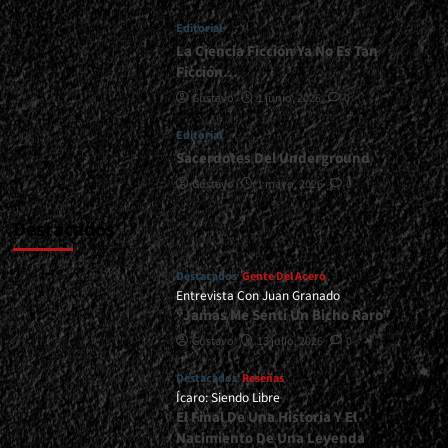
Age<span>
Editorial
|
</span>
La Ciencia Ficción Ya No Es Tan
</small>
Ficción…
<div>La
Gustavo
1 junio, 2026
0
Lógica
Del
Editorial
Metal
Sacerdotes Del Underground
En
Los
Gustavo
1 mayo, 2026
0
´90</div>
Destacados
Destacados
Gente Del Acero
Entrevista Con Juan Granado
“Jamás Me Sentí Un Bicho Raro”
Gustavo
13 julio, 2026
0
Destacados
Reseñas
Ícaro: Siendo Libre
El Final De Una Historia Y El
Nacimiento De Una Leyenda