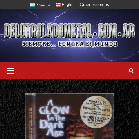
Skip
Español
English
Quiénes somos
to
content
Primary
Menu
Judah Mikah