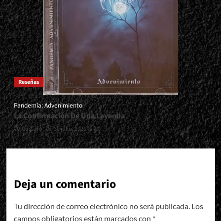
Reseñas
Pandemia: Advenimiento
La Confirmación De Una Leyenda
Gustavo
30 julio, 2026
0
Deja un comentario
Tu dirección de correo electrónico no será publicada.
Los
campos obligatorios están marcados con
*