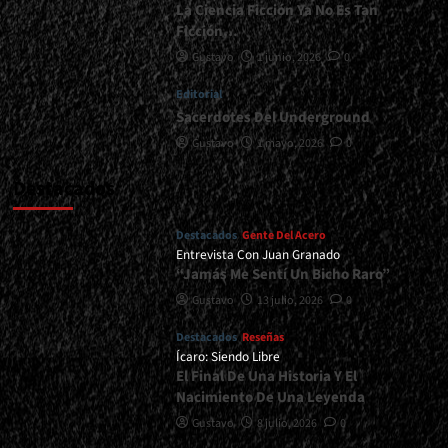
La Ciencia Ficción Ya No Es Tan
Ficción…
Gustavo
1 junio, 2026
0
Editorial
Sacerdotes Del Underground
Gustavo
1 mayo, 2026
0
Destacados
Destacados
Gente Del Acero
Entrevista Con Juan Granado
“Jamás Me Sentí Un Bicho Raro”
Gustavo
13 julio, 2026
0
Destacados
Reseñas
Ícaro: Siendo Libre
El Final De Una Historia Y El
Nacimiento De Una Leyenda
Gustavo
8 julio, 2026
0