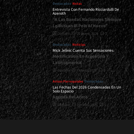
Destacados
Notas
Entrevista Con Fernando Ricciardulli De
Azeroth
“A Las Bandas Nacionales Siempre
Le Buscan El Pelo Al Huevo”
Gustavo
21 mayo, 2026
2
Destacados
Noticias
Mick Jelinic Cuenta Sus Sensaciones
Mortification En Argentina Y
Latinoamérica
Gustavo
7 mayo, 2026
0
Avisos Parroquiales
Destacados
Las Fechas Del 2026 Condensadas En Un
Solo Espacio
Agenda Del Acero
Gustavo
2 marzo, 2026
0