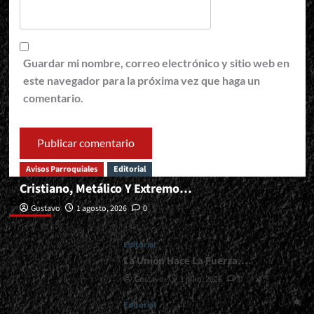
Guardar mi nombre, correo electrónico y sitio web en
este navegador para la próxima vez que haga un
comentario.
Avisos Parroquiales
Editorial
Cristiano, Metálico Y Extremo…
Editorial
Gustavo
1 agosto, 2026
0
Editorial
La Unión Hace La Fuerza….
Gustavo
1 julio, 2026
0
Editorial