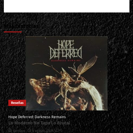
Más historias
Reseñas
Hope Deferred: Darkness Remains
Lo Moderno No Tapa Lo Brutal
Gustavo
6 agosto, 2026
0