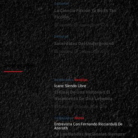
Editorial
La Ciencia Ficción Ya No Es Tan
Ficción…
Gustavo
1 junio, 2026
0
Editorial
Sacerdotes Del Underground
Gustavo
1 mayo, 2026
0
Destacados
Destacados
Reseñas
Ícaro: Siendo Libre
El Final De Una Historia Y El
Nacimiento De Una Leyenda
Gustavo
8 julio, 2026
0
Destacados
Notas
Entrevista Con Fernando Ricciardulli De
Azeroth
“A Las Bandas Nacionales Siempre