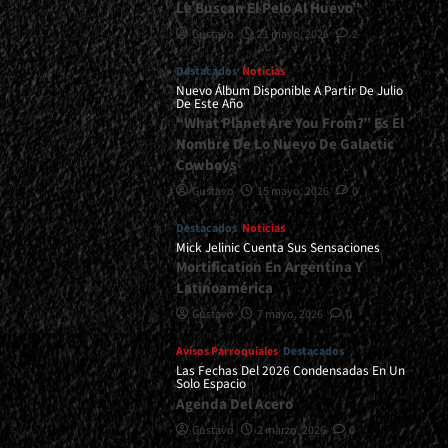
Le Buscan El Pelo Al Huevo”
Gustavo
21 mayo, 2026
2
Destacados
Noticias
Nuevo Álbum Disponible A Partir De Julio
De Este Año
“What Planet Are You From?” Es El
Nombre De Lo Nuevo De Galactic
Cowboys
Gustavo
15 mayo, 2026
0
Destacados
Noticias
Mick Jelinic Cuenta Sus Sensaciones
Mortification En Argentina Y
Latinoamérica
Gustavo
7 mayo, 2026
0
Avisos Parroquiales
Destacados
Las Fechas Del 2026 Condensadas En Un
Solo Espacio
Agenda Del Acero
Gustavo
2 marzo, 2026
0