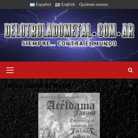
Skip
Español
English
Quiénes somos
to
content
Primary
Menu
Jesus Junto Al Metal