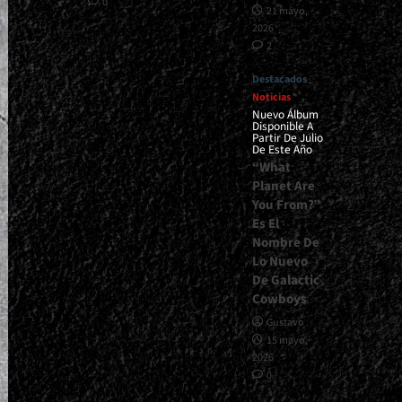
0
21 mayo,
2026
2
Destacados
Noticias
Nuevo Álbum
Disponible A
Partir De Julio
De Este Año
“What
Planet Are
You From?”
Es El
Nombre De
Lo Nuevo
De Galactic
Cowboys
Gustavo
15 mayo,
2026
0