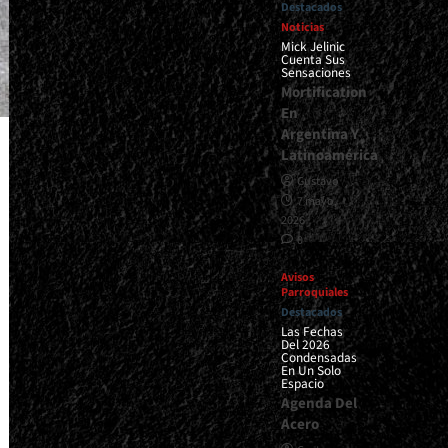
Destacados
Noticias
Mick Jelinic
Cuenta Sus
Sensaciones
Mortification
En
Argentina Y
Latinoamérica
Gustavo
7 mayo,
2026
0
Avisos
Parroquiales
Destacados
Las Fechas
Del 2026
Condensadas
En Un Solo
Espacio
Agenda Del
Acero