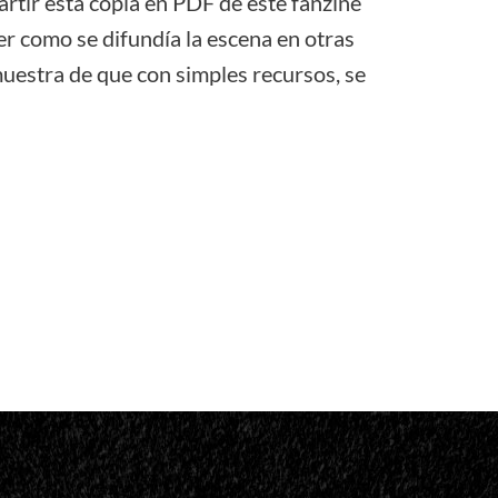
tir esta copia en PDF de este fanzine
er como se difundía la escena en otras
uestra de que con simples recursos, se
…
don
il