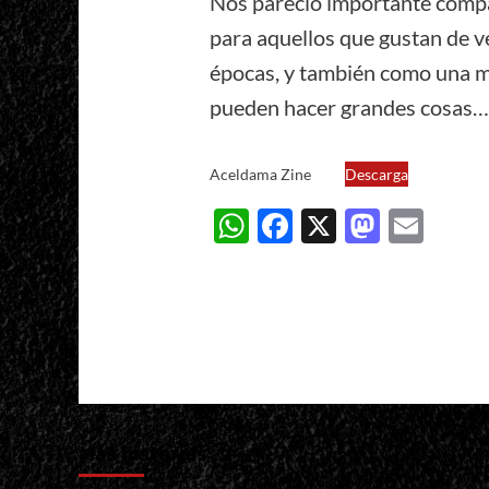
Nos pareció importante compar
para aquellos que gustan de v
épocas, y también como una m
pueden hacer grandes cosas
Aceldama Zine
Descarga
WhatsApp
Facebook
X
Masto
Ema
Más historias