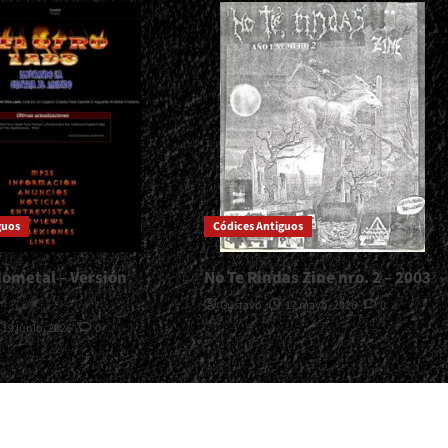
guos
Códices Antiguos
dometal – Versión
No Te Rindas Zine nro. 2 – 2003
Gustavo
17 mayo, 2026
0
19 junio, 2026
0