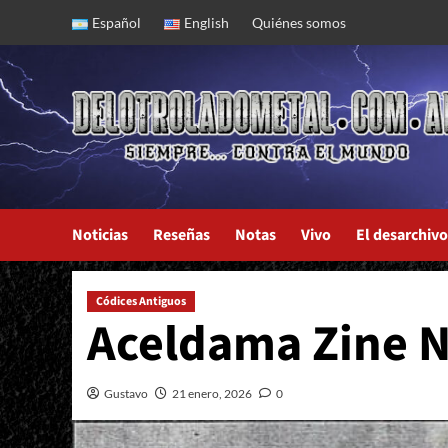
Skip
Español
English
Quiénes somos
to
content
Noticias
Reseñas
Notas
Vivo
El desarchivo
Códices Antiguos
Aceldama Zine N
Gustavo
21 enero, 2026
0