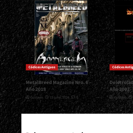
Códices Antiguos
Códices Anti
MetalBreed Magazine Nro. 6 –
Delotrola
Año 2018
Año 2002
Gustavo
15 julio, 2026
0
Gustavo