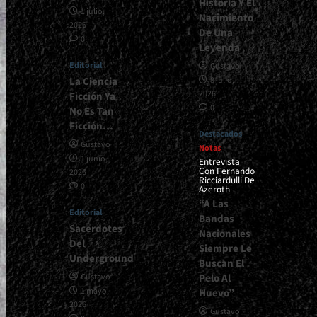
Historia Y El
1 julio,
Nacimiento
2026
De Una
0
Leyenda
Editorial
Gustavo
La Ciencia
8 julio,
2026
Ficción Ya
0
No Es Tan
Ficción…
Destacados
Gustavo
Notas
1 junio,
Entrevista
Con Fernando
2026
Ricciardulli De
0
Azeroth
“A Las
Editorial
Bandas
Sacerdotes
Nacionales
Del
Siempre Le
Underground
Buscan El
Pelo Al
Gustavo
1 mayo,
Huevo”
2026
Gustavo