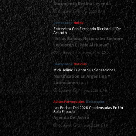
Nacimiento De Una Leyenda
Gustavo
8 julio, 2026
0
Destacados
Notas
Entrevista Con Fernando Ricciardulli De
Azeroth
“A Las Bandas Nacionales Siempre
Le Buscan El Pelo Al Huevo”
Gustavo
21 mayo, 2026
2
Destacados
Noticias
Mick Jelinic Cuenta Sus Sensaciones
Mortification En Argentina Y
Latinoamérica
Gustavo
7 mayo, 2026
0
Avisos Parroquiales
Destacados
Las Fechas Del 2026 Condensadas En Un
Solo Espacio
Agenda Del Acero
Gustavo
2 marzo, 2026
0