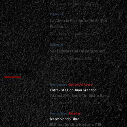
Gustavo
1 julio, 2026
0
Estrena
Nuevo
Editorial
Tema<span>
|
La Ciencia Ficción Ya No Es Tan
</span>
Ficción…
</small>
Gustavo
1 junio, 2026
0
<div>Herbie
Langhans
Editorial
Lanza
Sacerdotes Del Underground
“Little
Lights”</div>
Gustavo
1 mayo, 2026
0
Destacados
Destacados
Gente Del Acero
Entrevista Con Juan Granado
“Jamás Me Sentí Un Bicho Raro”
Gustavo
13 julio, 2026
0
Destacados
Reseñas
Ícaro: Siendo Libre
El Final De Una Historia Y El