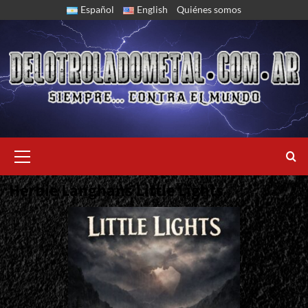
Skip
Español
English
Quiénes somos
to
content
Primary
Menu
Herbie Langhans Little Lights