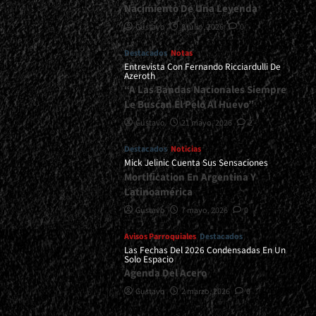
Nacimiento De Una Leyenda
Gustavo
8 julio, 2026
0
Destacados
Notas
Entrevista Con Fernando Ricciardulli De
Azeroth
“A Las Bandas Nacionales Siempre
Le Buscan El Pelo Al Huevo”
Gustavo
21 mayo, 2026
2
Destacados
Noticias
Mick Jelinic Cuenta Sus Sensaciones
Mortification En Argentina Y
Latinoamérica
Gustavo
7 mayo, 2026
0
Avisos Parroquiales
Destacados
Las Fechas Del 2026 Condensadas En Un
Solo Espacio
Agenda Del Acero
Gustavo
2 marzo, 2026
0