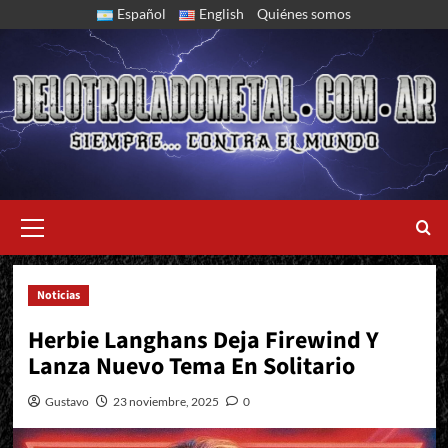
Skip
Español
English
Quiénes somos
to
content
Primary
Menu
Noticias
"Glow" es el nuevo single del ex Seventh Avenue
Herbie Langhans Deja Firewind Y
Lanza Nuevo Tema En Solitario
Gustavo
23 noviembre, 2025
0