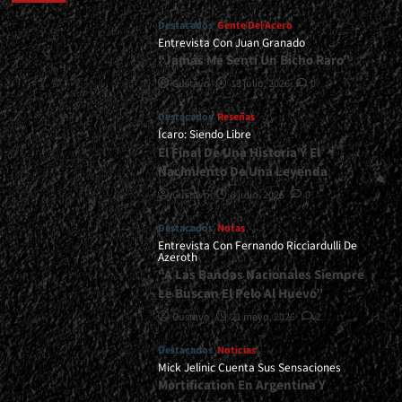
Destacados
Gente Del Acero
Entrevista Con Juan Granado
“Jamás Me Sentí Un Bicho Raro”
Gustavo
13 julio, 2026
0
Destacados
Reseñas
Ícaro: Siendo Libre
El Final De Una Historia Y El
Nacimiento De Una Leyenda
Gustavo
8 julio, 2026
0
Destacados
Notas
Entrevista Con Fernando Ricciardulli De
Azeroth
“A Las Bandas Nacionales Siempre
Le Buscan El Pelo Al Huevo”
Gustavo
21 mayo, 2026
2
Destacados
Noticias
Mick Jelinic Cuenta Sus Sensaciones
Mortification En Argentina Y