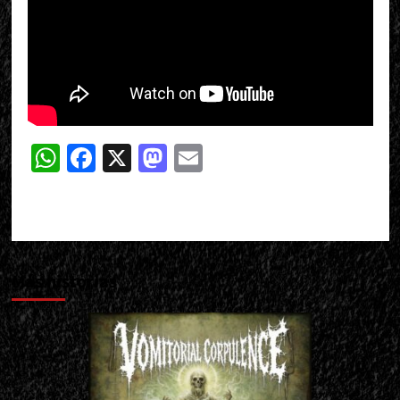
WhatsApp
Facebook
X
Mastodon
Email
Más historias