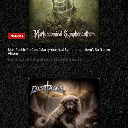
Noticias
Mas Pudrición Con "Martyrdomical Symphonanthem", Su Nuevo
Álbum
Vomitorial Corpulence Está De Vuelta
Gustavo
5 agosto, 2026
0