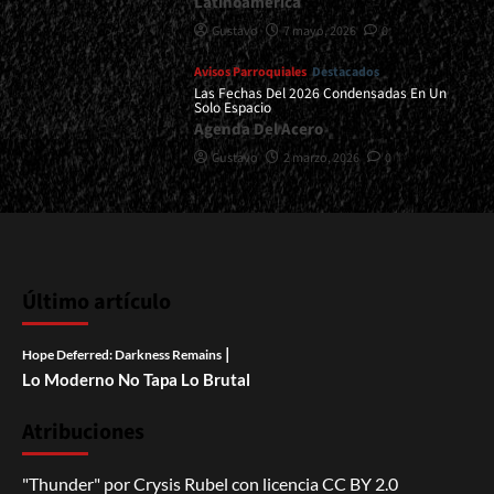
Latinoamérica
Gustavo
7 mayo, 2026
0
Avisos Parroquiales
Destacados
Las Fechas Del 2026 Condensadas En Un
Solo Espacio
Agenda Del Acero
Gustavo
2 marzo, 2026
0
Último artículo
|
Hope Deferred: Darkness Remains
Lo Moderno No Tapa Lo Brutal
Atribuciones
"Thunder"
por
Crysis Rubel
con licencia
CC BY 2.0