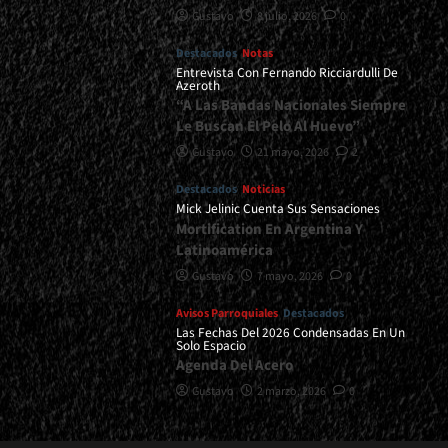
Gustavo
8 julio, 2026
0
Destacados
Notas
Entrevista Con Fernando Ricciardulli De
Azeroth
“A Las Bandas Nacionales Siempre
Le Buscan El Pelo Al Huevo”
Gustavo
21 mayo, 2026
2
Destacados
Noticias
Mick Jelinic Cuenta Sus Sensaciones
Mortification En Argentina Y
Latinoamérica
Gustavo
7 mayo, 2026
0
Avisos Parroquiales
Destacados
Las Fechas Del 2026 Condensadas En Un
Solo Espacio
Agenda Del Acero
Gustavo
2 marzo, 2026
0