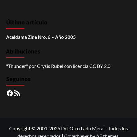
Último artículo
Aceldama Zine Nro. 6 – Año 2005
Atribuciones
"Thunder"
por
Crysis Rubel
con licencia
CC BY 2.0
Seguinos
Facebook
RSS
Copyright © 2001-2025 Del Otro Lado Metal - Todos los
derechos reservados
|
CoverNews
by AF themes.