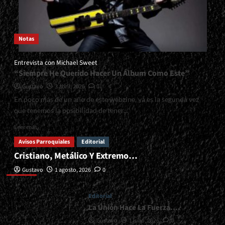
Notas
Entrevista con Michael Sweet
“Siempre He Querido Hacer Un Álbum Como Este”
Gustavo
3 abril, 2026
0
En poco más de un año de este webzine, ya es la segunda vez
que tenemos la posibilidad de tener...
Read
Leer más
more
Avisos Parroquiales
Editorial
about
Cristiano, Metálico Y Extremo…
<small>Entrevista
Editorial
con
Gustavo
1 agosto, 2026
0
Michael
Sweet<span>
|
Editorial
</span>
La Unión Hace La Fuerza….
</small>
Gustavo
1 julio, 2026
0
<div>“Siempre