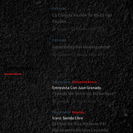
He
Editorial
Querido
Hacer
La Ciencia Ficción Ya No Es Tan
Un
Ficción…
Álbum
Gustavo
1 junio, 2026
0
Como
Este”</div>
Editorial
Sacerdotes Del Underground
Gustavo
1 mayo, 2026
0
Destacados
Destacados
Gente Del Acero
Entrevista Con Juan Granado
“Jamás Me Sentí Un Bicho Raro”
Gustavo
13 julio, 2026
0
Destacados
Reseñas
Ícaro: Siendo Libre
El Final De Una Historia Y El
Nacimiento De Una Leyenda