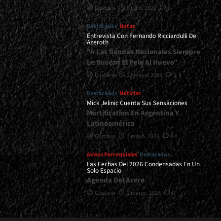
Gustavo
8 julio, 2026
0
Destacados
Notas
Entrevista Con Fernando Ricciardulli De
Azeroth
“A Las Bandas Nacionales Siempre
Le Buscan El Pelo Al Huevo”
Gustavo
21 mayo, 2026
2
Destacados
Noticias
Mick Jelinic Cuenta Sus Sensaciones
Mortification En Argentina Y
Latinoamérica
Gustavo
7 mayo, 2026
0
Avisos Parroquiales
Destacados
Las Fechas Del 2026 Condensadas En Un
Solo Espacio
Agenda Del Acero
Gustavo
2 marzo, 2026
0