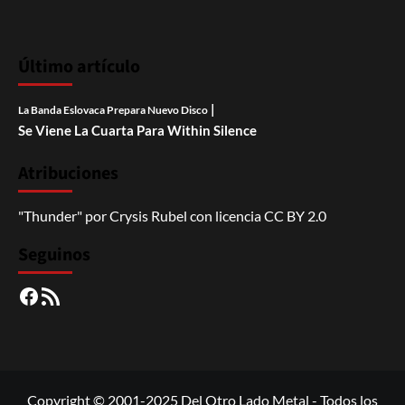
Último artículo
|
La Banda Eslovaca Prepara Nuevo Disco
Se Viene La Cuarta Para Within Silence
Atribuciones
"Thunder"
por
Crysis Rubel
con licencia
CC BY 2.0
Seguinos
Facebook
RSS
Copyright © 2001-2025 Del Otro Lado Metal - Todos los