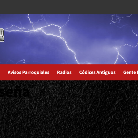
Avisos Parroquiales
Radios
Códices Antiguos
Gente 
eseña