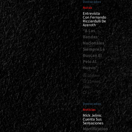
0
Destacados
Notas
Entrevista
Con Fernando
Ricciardulli De
Azeroth
“A Las
Bandas
Nacionales
Siempre Le
Buscan El
Pelo Al
Huevo”
Gustavo
21 mayo,
2026
2
Destacados
Noticias
Mick Jelinic
Cuenta Sus
Sensaciones
Mortification