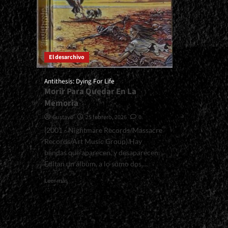
El desarchivo
Antithesis: Dying For Life
Morir Para Quedar En La
Memoria
Gustavo
25 febrero, 2026
0
(2001 - Nightmare Records/Massacre
Records/Art Music Group) Hay
bandas que aparecen, y desaparecen.
Editan un álbum, a lo sumo dos,...
Read
Leer más
more
about
<small>Antithesis:
Dying
For