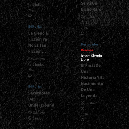
Sentí Un
1 julio,
Bicho Raro”
2026
0
Gustavo
13 julio,
Editorial
2026
La Ciencia
0
Ficción Ya
Destacados
No Es Tan
Reseñas
Ficción…
Ícaro: Siendo
Gustavo
Libre
1 junio,
El Final De
2026
Una
0
Historia Y El
Nacimiento
Editorial
De Una
Sacerdotes
Leyenda
Del
Gustavo
Underground
8 julio,
Gustavo
2026
1 mayo,
0
2026