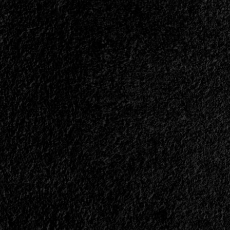
Life<span>
|
</span>
</small>
<div>Morir
Para
Quedar
En
La
Memoria</div>