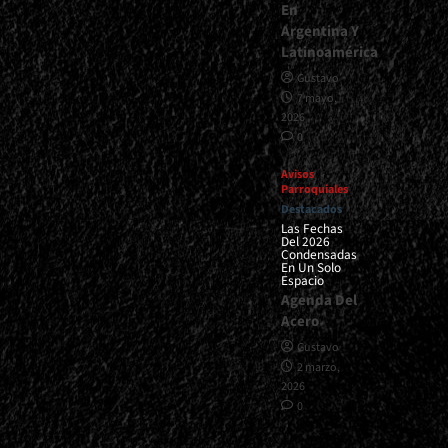
En
Argentina Y
Latinoamérica
Gustavo
7 mayo,
2026
0
Avisos
Parroquiales
Destacados
Las Fechas
Del 2026
Condensadas
En Un Solo
Espacio
Agenda Del
Acero
Gustavo
2 marzo,
2026
0