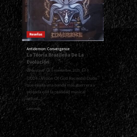
Reseñas
Antidemon: Convergence
La Teoría Brasileña De La
Evolución
Gustavo
5 noviembre, 2025
0
(2024 - Vision Of God Records) Dudo
que exista una banda más guerrera y
peleada con la realidad musical
actual...
Read
Leer más
more
about
<small>Antidemon:
Convergence<span>
|