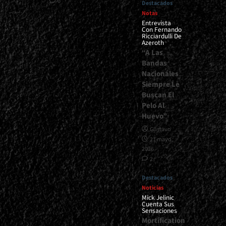
0
Destacados
Notas
Entrevista
Con Fernando
Ricciardulli De
Azeroth
“A Las
Bandas
Nacionales
Siempre Le
Buscan El
Pelo Al
Huevo”
Gustavo
21 mayo,
2026
2
Destacados
Noticias
Mick Jelinic
Cuenta Sus
Sensaciones
Mortification