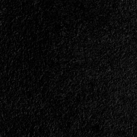
</span>
</small>
<div>La
Teoría
Brasileña
De
La
Evolución</div>