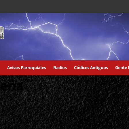
Avisos Parroquiales
Radios
Códices Antiguos
Gente 
seña