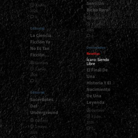
Sentí Un
1 julio,
Bicho Raro”
2026
0
Gustavo
13 julio,
Editorial
2026
La Ciencia
0
Ficción Ya
Destacados
No Es Tan
Reseñas
Ficción…
Ícaro: Siendo
Gustavo
Libre
1 junio,
El Final De
2026
Una
0
Historia Y El
Nacimiento
Editorial
De Una
Sacerdotes
Leyenda
Del
Gustavo
Underground
8 julio,
Gustavo
2026
1 mayo,
0
2026