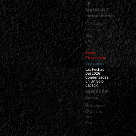
En
Argentina Y
Latinoamérica
Gustavo
7 mayo,
2026
0
Avisos
Parroquiales
Destacados
Las Fechas
Del 2026
Condensadas
En Un Solo
Espacio
Agenda Del
Acero
Gustavo
2 marzo,
2026
0