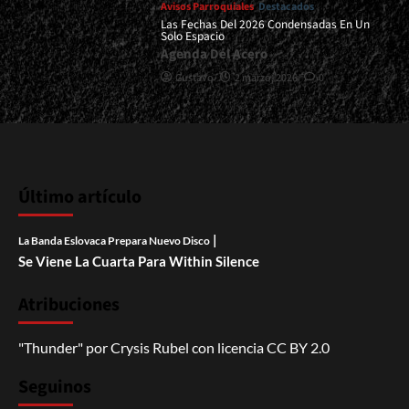
Avisos Parroquiales
Destacados
Las Fechas Del 2026 Condensadas En Un
Solo Espacio
Agenda Del Acero
Gustavo
2 marzo, 2026
0
Último artículo
|
La Banda Eslovaca Prepara Nuevo Disco
Se Viene La Cuarta Para Within Silence
Atribuciones
"Thunder"
por
Crysis Rubel
con licencia
CC BY 2.0
Seguinos