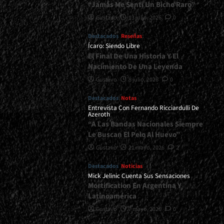
“Jamás Me Sentí Un Bicho Raro”
Gustavo
13 julio, 2026
0
Destacados
Reseñas
Ícaro: Siendo Libre
El Final De Una Historia Y El
Nacimiento De Una Leyenda
Gustavo
8 julio, 2026
0
Destacados
Notas
Entrevista Con Fernando Ricciardulli De
Azeroth
“A Las Bandas Nacionales Siempre
Le Buscan El Pelo Al Huevo”
Gustavo
21 mayo, 2026
2
Destacados
Noticias
Mick Jelinic Cuenta Sus Sensaciones
Mortification En Argentina Y
Latinoamérica
Gustavo
7 mayo, 2026
0