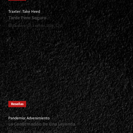
Traxter: Take Heed
Tarde Pero Seguro
Gustavo
3 agosto, 2026
0
Reseñas
Pandemia: Advenimiento
La Confirmación De Una Leyenda
Gustavo
30 julio, 2026
0