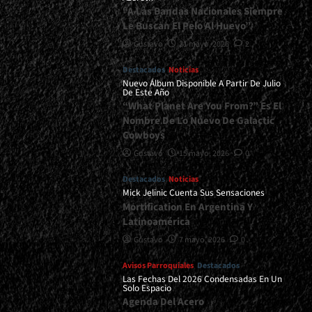
“A Las Bandas Nacionales Siempre
Le Buscan El Pelo Al Huevo”
Gustavo
21 mayo, 2026
2
Destacados
Noticias
Nuevo Álbum Disponible A Partir De Julio
De Este Año
“What Planet Are You From?” Es El
Nombre De Lo Nuevo De Galactic
Cowboys
Gustavo
15 mayo, 2026
0
Destacados
Noticias
Mick Jelinic Cuenta Sus Sensaciones
Mortification En Argentina Y
Latinoamérica
Gustavo
7 mayo, 2026
0
Avisos Parroquiales
Destacados
Las Fechas Del 2026 Condensadas En Un
Solo Espacio
Agenda Del Acero