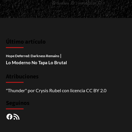
Gustavo
2 marzo, 2026
0
Último artículo
|
Hope Deferred: Darkness Remains
Lo Moderno No Tapa Lo Brutal
Atribuciones
"Thunder"
por
Crysis Rubel
con licencia
CC BY 2.0
Seguinos
Facebook
RSS