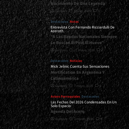
Nacimiento De Una Leyenda
Gustavo
8 julio, 2026
0
Destacados
Notas
Entrevista Con Fernando Ricciardulli De
Azeroth
“A Las Bandas Nacionales Siempre
Le Buscan El Pelo Al Huevo”
Gustavo
21 mayo, 2026
2
Destacados
Noticias
Mick Jelinic Cuenta Sus Sensaciones
Mortification En Argentina Y
Latinoamérica
Gustavo
7 mayo, 2026
0
Avisos Parroquiales
Destacados
Las Fechas Del 2026 Condensadas En Un
Solo Espacio
Agenda Del Acero
Gustavo
2 marzo, 2026
0