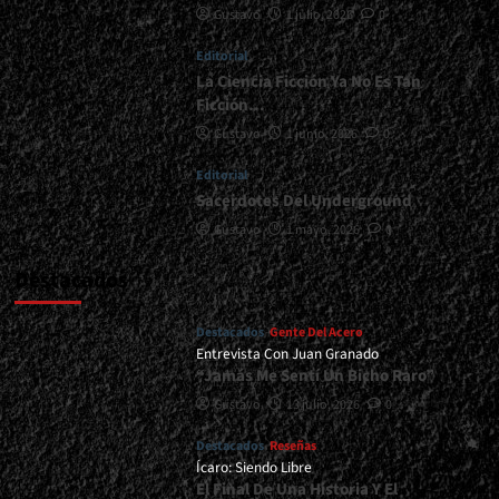
Gustavo
1 julio, 2026
0
<div>Morir
Para
Editorial
Quedar
En
La Ciencia Ficción Ya No Es Tan
La
Ficción…
Memoria</div>
Gustavo
1 junio, 2026
0
Editorial
Sacerdotes Del Underground
Gustavo
1 mayo, 2026
0
Destacados
Destacados
Gente Del Acero
Entrevista Con Juan Granado
“Jamás Me Sentí Un Bicho Raro”
Gustavo
13 julio, 2026
0
Destacados
Reseñas
Ícaro: Siendo Libre
El Final De Una Historia Y El