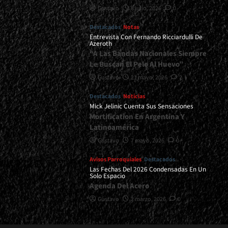
Gustavo
8 julio, 2026
0
Destacados
Notas
Entrevista Con Fernando Ricciardulli De
Azeroth
“A Las Bandas Nacionales Siempre
Le Buscan El Pelo Al Huevo”
Gustavo
21 mayo, 2026
2
Destacados
Noticias
Mick Jelinic Cuenta Sus Sensaciones
Mortification En Argentina Y
Latinoamérica
Gustavo
7 mayo, 2026
0
Avisos Parroquiales
Destacados
Las Fechas Del 2026 Condensadas En Un
Solo Espacio
Agenda Del Acero
Gustavo
2 marzo, 2026
0