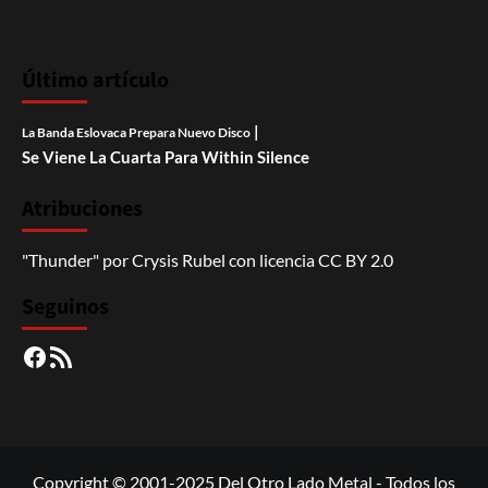
Último artículo
|
La Banda Eslovaca Prepara Nuevo Disco
Se Viene La Cuarta Para Within Silence
Atribuciones
"Thunder"
por
Crysis Rubel
con licencia
CC BY 2.0
Seguinos
Facebook
RSS
Copyright © 2001-2025 Del Otro Lado Metal - Todos los