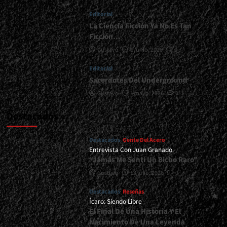
Álbum<span>
Editorial
|
</span>
La Ciencia Ficción Ya No Es Tan
</small>
Ficción…
<div>Mirando
Gustavo
1 junio, 2026
0
Hacia
Adelante</div>
Editorial
Sacerdotes Del Underground
Gustavo
1 mayo, 2026
0
Destacados
Destacados
Gente Del Acero
Entrevista Con Juan Granado
“Jamás Me Sentí Un Bicho Raro”
Gustavo
13 julio, 2026
0
Destacados
Reseñas
Ícaro: Siendo Libre
El Final De Una Historia Y El
Nacimiento De Una Leyenda