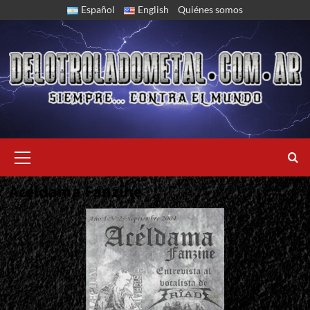
Skip
Español
English
Quiénes somos
to
content
Primary
Menu
Aceldama Fanzine