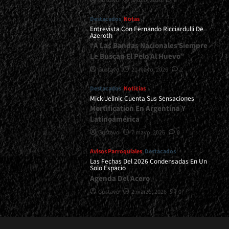
Gustavo
8 julio, 2026
0
Destacados
Notas
Entrevista Con Fernando Ricciardulli De
Azeroth
“A Las Bandas Nacionales Siempre
Le Buscan El Pelo Al Huevo”
Gustavo
21 mayo, 2026
2
Destacados
Noticias
Mick Jelinic Cuenta Sus Sensaciones
Mortification En Argentina Y
Latinoamérica
Gustavo
7 mayo, 2026
0
Avisos Parroquiales
Destacados
Las Fechas Del 2026 Condensadas En Un
Solo Espacio
Agenda Del Acero
Gustavo
2 marzo, 2026
0