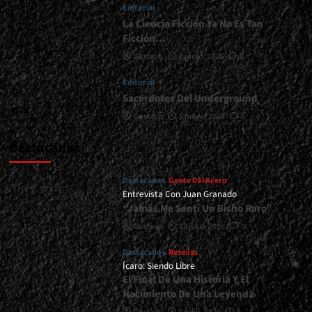
Editorial
La Ciencia Ficción Ya No Es Tan
Ficción…
Gustavo
1 junio, 2026
0
Editorial
Sacerdotes Del Underground
Gustavo
1 mayo, 2026
0
Destacados
Destacados
Gente Del Acero
Entrevista Con Juan Granado
“Jamás Me Sentí Un Bicho Raro”
Gustavo
13 julio, 2026
0
Destacados
Reseñas
Ícaro: Siendo Libre
El Final De Una Historia Y El
Nacimiento De Una Leyenda