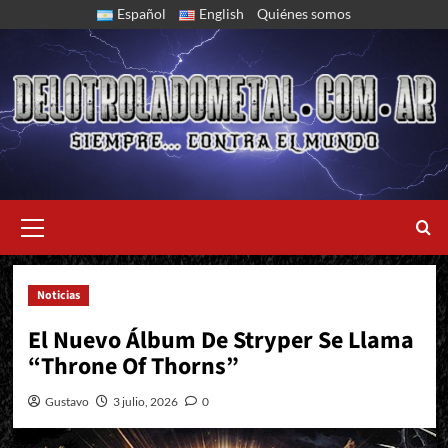
Skip
Español
English
Quiénes somos
to
content
Primary
Menu
Noticias
Se Devela También La Lista De Temas Y El Nuevo Video Clip
El Nuevo Álbum De Stryper Se Llama
“Throne Of Thorns”
Gustavo
3 julio, 2026
0