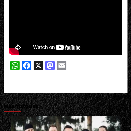
WhatsApp
Facebook
X
Mastodon
Email
Más historias