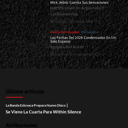
Mick Jelinic Cuenta Sus Sensaciones
Mortification En Argentina Y
Latinoamérica
Gustavo
7 mayo, 2026
0
Avisos Parroquiales
Destacados
Las Fechas Del 2026 Condensadas En Un
Solo Espacio
Agenda Del Acero
Gustavo
2 marzo, 2026
0
Último artículo
|
La Banda Eslovaca Prepara Nuevo Disco
Se Viene La Cuarta Para Within Silence
Atribuciones