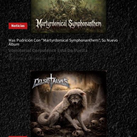
Noticias
Mas Pudrición Con "Martyrdomical Symphonanthem", Su Nuevo
Álbum
Vomitorial Corpulence Está De Vuelta
Gustavo
5 agosto, 2026
0