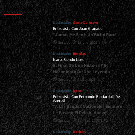
Destacados
Destacados
Gente Del Acero
Entrevista Con Juan Granado
“Jamás Me Sentí Un Bicho Raro”
Gustavo
13 julio, 2026
0
Destacados
Reseñas
Ícaro: Siendo Libre
El Final De Una Historia Y El
Nacimiento De Una Leyenda
Gustavo
8 julio, 2026
0
Destacados
Notas
Entrevista Con Fernando Ricciardulli De
Azeroth
“A Las Bandas Nacionales Siempre
Le Buscan El Pelo Al Huevo”
Gustavo
21 mayo, 2026
2
Destacados
Noticias